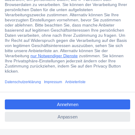
Der Conrad Newsletter
Jetzt anmelden und exklusive Aktionen,
aktuelle News und Angebote immer zuerst
erhalten.
Jetzt anmelden
Filialen
Versandkostenfrei ab 100,00 € zzgl. MwSt. **
ccp.user.init.failed.titl
Angebotsservice
e
Beschaffungsservice
ccp.user.init.failed
Für Geschäftskunden