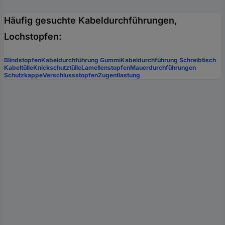
Häufig gesuchte Kabeldurchführungen,
Lochstopfen:
Blindstopfen
Kabeldurchführung Gummi
Kabeldurchführung Schreibtisch
Kabeltülle
Knickschutztülle
Lamellenstopfen
Mauerdurchführungen
Schutzkappe
Verschlussstopfen
Zugentlastung