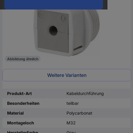
oder
eine
Hst.-
Teile-
Nr.
ein
Abbildung ähnlich
Weitere Varianten
Produkt-Art
Kabeldurchführung
Besonderheiten
teilbar
Material
Polycarbonat
Montageloch
M32
Herstellerfarbe
Grau