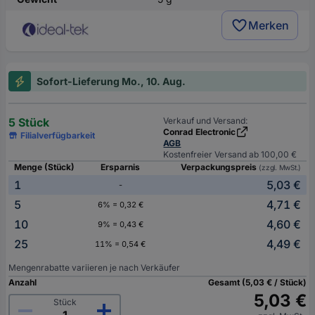
Merken
Sofort-Lieferung Mo., 10. Aug.
5 Stück
Verkauf und Versand:
Conrad Electronic
Filialverfügbarkeit
AGB
Kostenfreier Versand ab 100,00 €
Menge (Stück)
Ersparnis
Verpackungspreis
(zzgl. MwSt.)
1
5,03 €
-
5
4,71 €
6% = 0,32 €
10
4,60 €
9% = 0,43 €
25
4,49 €
11% = 0,54 €
Mengenrabatte variieren je nach Verkäufer
Anzahl
Gesamt (5,03 € / Stück)
5,03 €
Stück