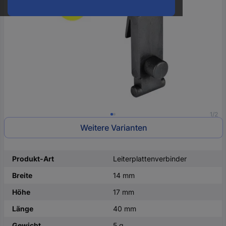
oder
eine
Hst.-
Teile-
Nr.
ein
1/2
Weitere Varianten
Produkt-Art
Leiterplattenverbinder
Breite
14 mm
Höhe
17 mm
Länge
40 mm
Gewicht
5 g