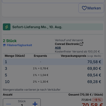
Merken
Sofort-Lieferung Mo., 10. Aug.
2 Stück
Verkauf und Versand:
Conrad Electronic
Filialverfügbarkeit
AGB
Kostenfreier Versand ab 100,00 €
Menge (Stück)
Ersparnis
Verpackungspreis
(zzgl. MwSt.)
1
70,58 €
-
3
69,80 €
1% = 0,78 €
5
69,54 €
1% = 1,04 €
10
69,28 €
2% = 1,30 €
Mengenrabatte variieren je nach Verkäufer
Anzahl
Gesamt (70,58 € / Stück)
77,30 €
-9 %
Stück
70,58 €