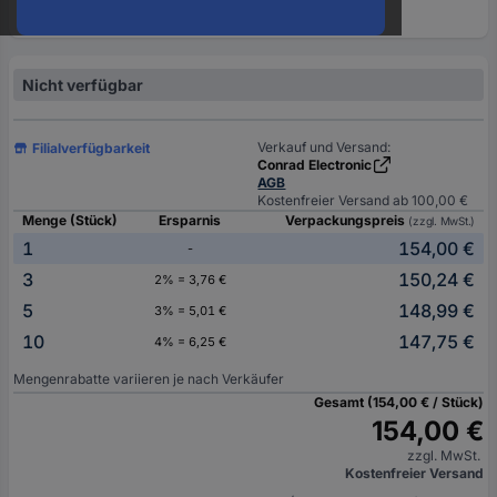
oder
eine
Hst.-
Teile-
Nicht verfügbar
Nr.
ein
Verkauf und Versand:
Filialverfügbarkeit
Conrad Electronic
AGB
Kostenfreier Versand ab 100,00 €
Menge (Stück)
Ersparnis
Verpackungspreis
(zzgl. MwSt.)
1
154,00 €
-
3
150,24 €
2% = 3,76 €
5
148,99 €
3% = 5,01 €
10
147,75 €
4% = 6,25 €
Mengenrabatte variieren je nach Verkäufer
Gesamt (154,00 € / Stück)
154,00 €
zzgl. MwSt.
Kostenfreier Versand