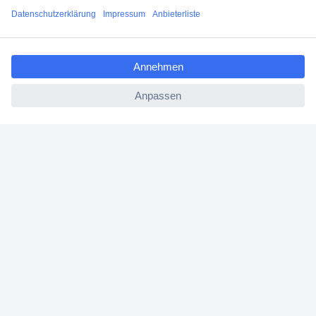
Angebotsservice
ccp.user.init.failed.titl
Beschaffungsservice
e
ccp.user.init.failed
Für Geschäftskunden
E-Procurement
Open Catalog Interface (OCI)
Conrad Smart Procure (CSP)
Für Verkäufer
Für Affiliate
Für Lieferanten