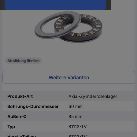
oder
eine
Hst.-
Teile-
Nr.
ein
Abbildung ähnlich
Weitere Varianten
Produkt-Art
Axial-Zylinderrollenlager
Bohrungs-Durchmesser
60 mm
Außen-Ø
85 mm
Typ
81112-TV
Herst.-Teilenr.
81112-TV