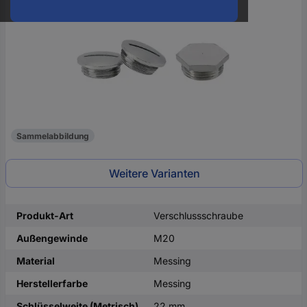
oder
eine
Hst.-
Teile-
Nr.
ein
Sammelabbildung
Weitere Varianten
Produkt-Art
Verschlussschraube
Außengewinde
M20
Material
Messing
Herstellerfarbe
Messing
Schlüsselweite (Metrisch)
22 mm