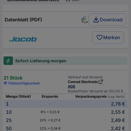
Datenblatt (PDF)
Download
Merken
Sofort-Lieferung morgen
21 Stück
Verkauf und Versand:
Conrad Electronic
Filialverfügbarkeit
AGB
Kostenfreier Versand ab 100,00 €
Menge (Stück)
Ersparnis
Verpackungspreis
(zzgl. MwSt.)
1
2,76 €
-
10
2,55 €
8% = 0,21 €
25
2,49 €
10% = 0,27 €
50
2,42 €
12% = 0,34 €