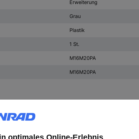
Erweiterung
Grau
Plastik
1 St.
M16M20PA
M16M20PA