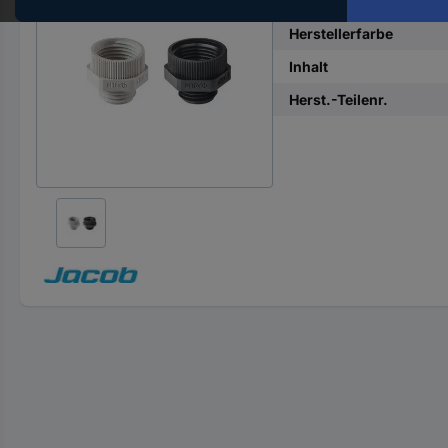
Material
Hst.-
Teile-
Herstellerfarbe
Nr.
Inhalt
ein
Herst.-Teilenr.