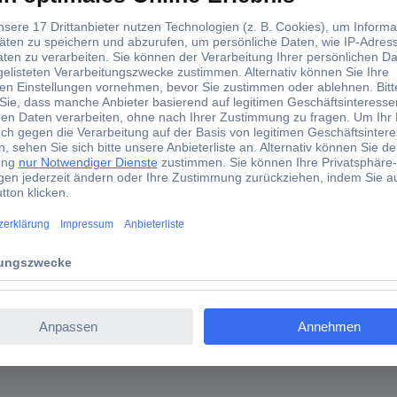
b M16M20PA Erweiterung Plastik Grau 1 St.
ine kleinere Gewindegröße, RAL7035, Zubehör Metrisch Kunststoff
hraubungen: