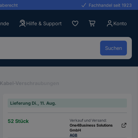
gaberecht
Fachhandel seit 1923
unde
Hilfe & Support
Konto
Suchen
 Kabel-Verschraubungen
Lieferung Di., 11. Aug.
52 Stück
Verkauf und Versand:
One4Business Solutions
GmbH
AGB