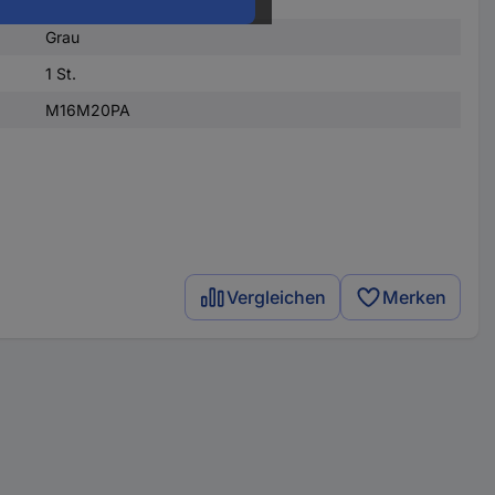
Plastik
Grau
1 St.
M16M20PA
Vergleichen
Merken