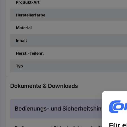
Produkt-Art
Herstellerfarbe
Material
Inhalt
Herst.-Teilenr.
Typ
Dokumente & Downloads
Bedienungs- und Sicherheitshinweise