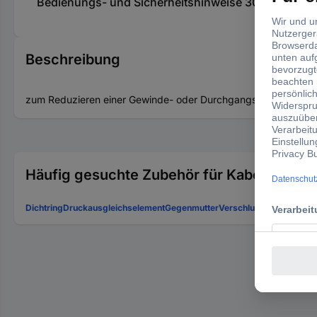
Bedienungs- und Sicherheitshinweise 3023305 Jaco
Beschreibung
zum Reduzieren einer Gewinde- oder Durchgangsbohrung auf e
Häufig gesuchte Zubehör für Kabel-Versc
Dichtring
Druckausgleichselement
Gegenmutter
Verschlussschraube