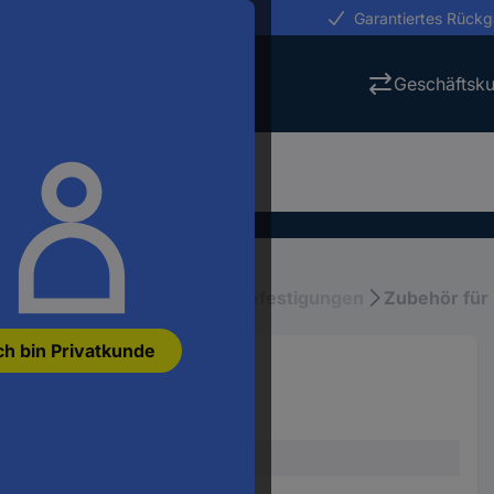
erungen in 24h
Garantiertes Rück
Geschäftsk
en
Kabel-Zubehör
Kabelbefestigungen
Zubehör für
ch bin Privatkunde
k Grau 1 St.
05
Erweiterung