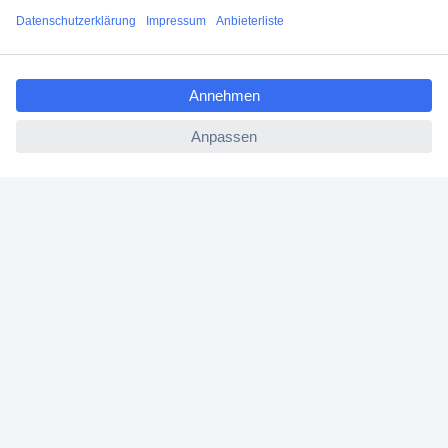
Filialen
ccp.user.init.failed.titl
Versandkostenfrei ab 100,00 € zzgl. MwSt. **
e
Angebotsservice
ccp.user.init.failed
Beschaffungsservice
Für Geschäftskunden
E-Procurement
Open Catalog Interface (OCI)
Conrad Smart Procure (CSP)
Für Verkäufer
Für Affiliate