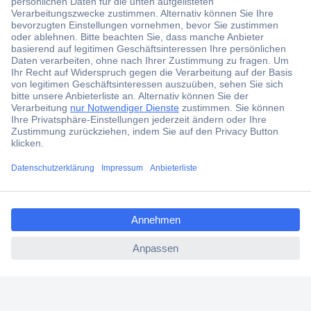
Der Conrad Newsletter
Jetzt anmelden und exklusive Aktionen,
aktuelle News und Angebote immer zuerst
erhalten.
Jetzt anmelden
Filialen
Versandkostenfrei ab 100,00 € zzgl. MwSt. **
ccp.user.init.failed.titl
Angebotsservice
e
Beschaffungsservice
ccp.user.init.failed
Für Geschäftskunden
E-Procurement