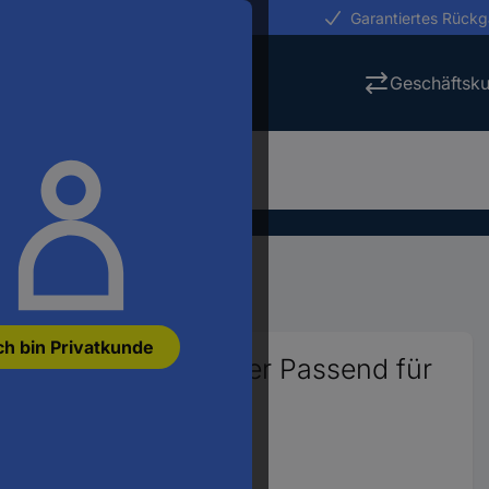
erungen in 24h
Garantiertes Rück
Geschäftsk
Arduino Shields
ch bin Privatkunde
uino Uno Motortreiber Passend für
46889