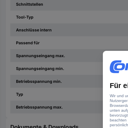
Schnittstellen
Tool-Typ
Anschlüsse intern
Passend für
Spannungseingang max.
Spannungseingang min.
Betriebsspannung min.
Typ
Betriebsspannung max.
Dokumente & Downloads