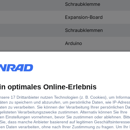
Schraubklemme
Expansion-Board
Schraubklemmen
Arduino
36 V
12 V
12 V
Controllerboard CNC
36 V