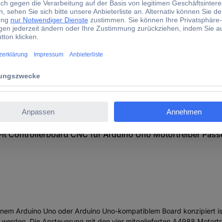
Arduino Uno Motortreiber Passend für (Entwicklungskits):
t Controllerboard CNC für Arduino Uno Motortreiber Passe
em Arduino Uno oder Arduino Uno-kompatiblem Board konzipiert ist,
ben werden. Die Ansteuerung mit den vier mitgelieferten A4988 Motort