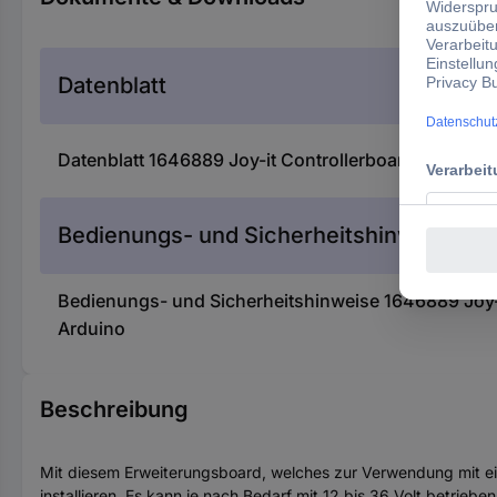
Datenblatt
Datenblatt 1646889 Joy-it Controllerboard CNC für 
Bedienungs- und Sicherheitshinweise
Bedienungs- und Sicherheitshinweise 1646889 Joy-i
Arduino
Beschreibung
Mit diesem Erweiterungsboard, welches zur Verwendung mit ein
installieren. Es kann je nach Bedarf mit 12 bis 36 Volt betrie