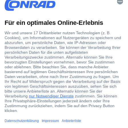
Der Conrad Newsletter
Jetzt anmelden und exklusive Aktionen,
aktuelle News und Angebote immer zuerst
erhalten.
Jetzt anmelden
Filialen
Versandkostenfrei ab 100,00 € zzgl. MwSt. **
Angebotsservice