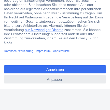
Jetzt anmelden und exklusive Aktionen,
aktuelle News und Angebote immer zuerst
erhalten.
Jetzt anmelden
Filialen
Versandkostenfrei ab 100,00 € zzgl. MwSt. **
ccp.user.init.failed.titl
Angebotsservice
e
Beschaffungsservice
ccp.user.init.failed
Für Geschäftskunden
E-Procurement
Open Catalog Interface (OCI)