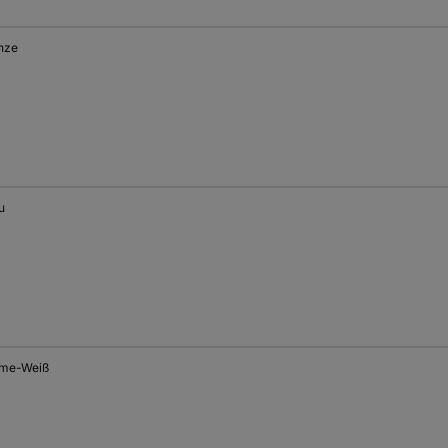
nze
u
me-Weiß