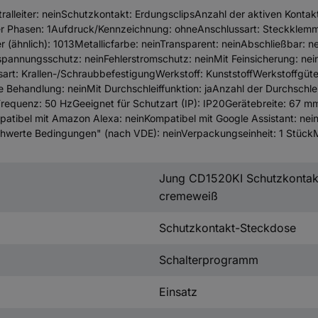
alleiter: neinSchutzkontakt: ErdungsclipsAnzahl der aktiven Kontak
er Phasen: 1Aufdruck/Kennzeichnung: ohneAnschlussart: Steckklemm
(ähnlich): 1013Metallicfarbe: neinTransparent: neinAbschließbar: n
rspannungsschutz: neinFehlerstromschutz: neinMit Feinsicherung: n
t: Krallen-/SchraubbefestigungWerkstoff: KunststoffWerkstoffgüte:
 Behandlung: neinMit Durchschleiffunktion: jaAnzahl der Durchschlei
requenz: 50 HzGeeignet für Schutzart (IP): IP20Gerätebreite: 67 
atibel mit Amazon Alexa: neinKompatibel mit Google Assistant: ne
chwerte Bedingungen" (nach VDE): neinVerpackungseinheit: 1 StückM
Jung CD1520KI Schutzkontak
cremeweiß
Schutzkontakt-Steckdose
Schalterprogramm
Einsatz