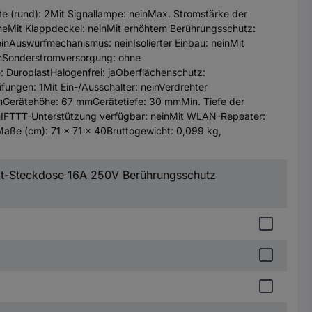
te (rund): 2Mit Signallampe: neinMax. Stromstärke der
eMit Klappdeckel: neinMit erhöhtem Berührungsschutz:
einAuswurfmechanismus: neinIsolierter Einbau: neinMit
einSonderstromversorgung: ohne
 DuroplastHalogenfrei: jaOberflächenschutz:
fungen: 1Mit Ein-/Ausschalter: neinVerdrehter
mmGerätehöhe: 67 mmGerätetiefe: 30 mmMin. Tiefe der
inIFTTT-Unterstützung verfügbar: neinMit WLAN-Repeater:
aße (cm): 71 × 71 × 40Bruttogewicht: 0,099 kg,
t-Steckdose 16A 250V Berührungsschutz