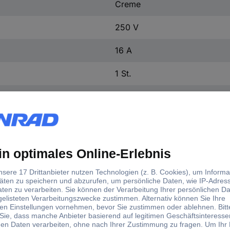
Creme
250 V
16 A
1 St.
1013
Duroplast
d)
tellerfarbe
eme