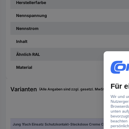
Herstellerfarbe
Nennspannung
Nennstrom
Inhalt
Ähnlich RAL
Material
Varianten
(Alle Angaben sind zzgl. gesetzl. MwSt., zzgl. Versan
Hers
Jung 1fach Einsatz Schutzkontakt-Steckdose Creme CD1520KI 1 St.
Cr