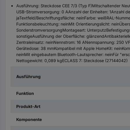
Ausführung: Steckdose CEE 7/3 (Typ F)Mitschaltender Neutr
USB-Stromversorgung: 0 AAnzahl der Einheiten: 1Anzahl d
jaTextfeld/Beschriftungsfläche: neinFarbe: weißRAL-Nummer 
Funktionsbeleuchtung: neinMit Orientierungslicht: neinÜbe
SonderstromversorgungMontageart: UnterputzBefestigungsar
sonstigeAusführung der Oberfläche: glänzendAntibakterielle
Zentraleinsatz: neinNennstrom: 16 ANennspannung: 250 VF
Gerätedose: 38 mmKompatibel mit Apple HomeKit: neinKomp
neinMit eingebautem Bluetooth-Lautsprecher: neinFür "ers
Nettogewicht: 0,089 kgECLASS 7: Steckdose (27144042)
Ausführung
Funktion
Produkt-Art
Komponente