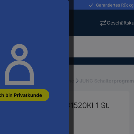
erungen in 24h
Garantiertes Rück
Geschäftsk
stallation
Schalterprogramme
JUNG Schalterprogra
ch bin Privatkunde
Steckdose Creme CD1520KI 1 St.
4