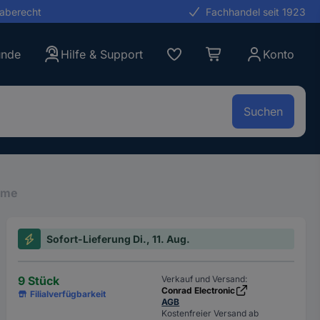
gaberecht
Fachhandel seit 1923
unde
Hilfe & Support
Konto
Suchen
mme
Sofort-Lieferung Di., 11. Aug.
9 Stück
Verkauf und Versand:
Conrad Electronic
Filialverfügbarkeit
AGB
Kostenfreier Versand ab