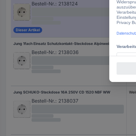
Bestell-Nr.:
2138124
Dieser Artikel
Jung 1fach Einsatz Schutzkontakt-Steckdose Alpinweiß CD1520KIWW 1 St.
Alp
Bestell-Nr.:
2138036
Jung SCHUKO-Steckdose 16A 250V CD 1520 NBF WW
Wei
Bestell-Nr.:
2138037