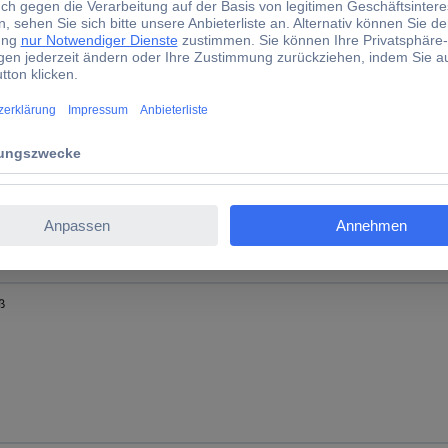
inweiß
ß