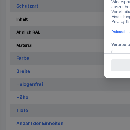
Schutzart
Inhalt
Ähnlich RAL
Material
Farbe
Breite
Halogenfrei
Höhe
Tiefe
Anzahl der Einheiten