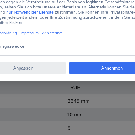
IP44
1 St.
9010
Duroplast
weiß
805
TRUE
3645 mm
10 mm
5