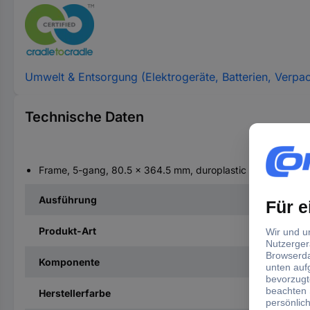
Umwelt & Entsorgung (Elektrogeräte, Batterien, Verpa
Technische Daten
Frame, 5-gang, 80.5 x 364.5 mm, duroplastic
Ausführung
Produkt-Art
Komponente
Herstellerfarbe