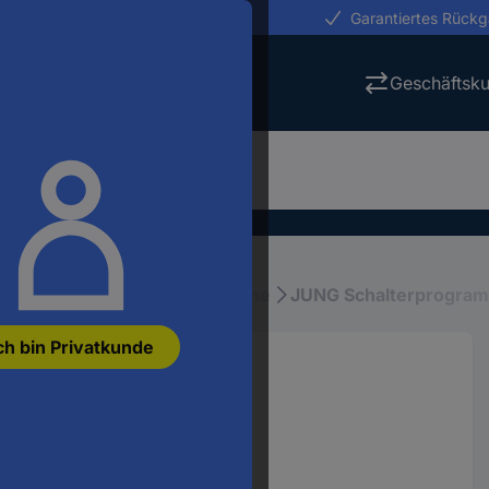
erungen in 24h
Garantiertes Rück
Geschäftsk
stallation
Schalterprogramme
JUNG Schalterprogra
ch bin Privatkunde
85WW 1 St.
05