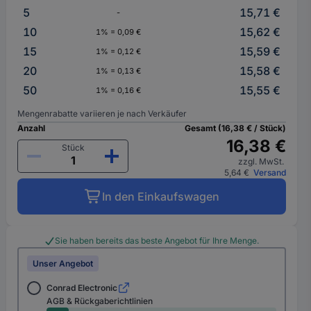
5
15,71 €
-
10
15,62 €
1% = 0,09 €
15
15,59 €
1% = 0,12 €
20
15,58 €
1% = 0,13 €
50
15,55 €
1% = 0,16 €
Mengenrabatte variieren je nach Verkäufer
Anzahl
Gesamt (16,38 € / Stück)
16,38 €
Stück
zzgl. MwSt.
5,64 €
Versand
In den Einkaufswagen
Sie haben bereits das beste Angebot für Ihre Menge.
Unser Angebot
Conrad Electronic
AGB & Rückgaberichtlinien