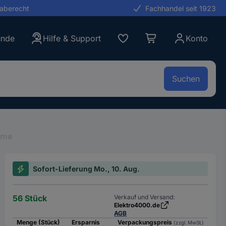
gaberecht
Fachhandel seit 1923
unde
Hilfe & Support
Konto
Suchen
mme
Sofort-Lieferung Mo., 10. Aug.
56 Stück
Verkauf und Versand:
Elektro4000.de
AGB
Menge (Stück)
Ersparnis
Verpackungspreis
(zzgl. MwSt.)