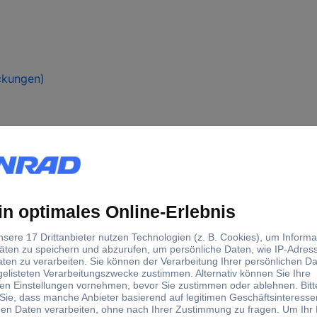
ckungen)
Jung AS585WW Rahmen 5-fac
Schalterprogramm
Rahmen
Alpinweiß