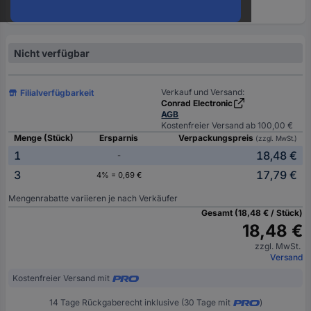
oder
eine
Hst.-
Teile-
Nicht verfügbar
Nr.
ein
Verkauf und Versand:
Filialverfügbarkeit
Conrad Electronic
AGB
Kostenfreier Versand ab 100,00 €
Menge (Stück)
Ersparnis
Verpackungspreis
(zzgl. MwSt.)
1
18,48 €
-
3
17,79 €
4% = 0,69 €
Mengenrabatte variieren je nach Verkäufer
Gesamt (18,48 € / Stück)
18,48 €
zzgl. MwSt.
Versand
Kostenfreier Versand mit
14 Tage Rückgaberecht inklusive (30 Tage mit
)