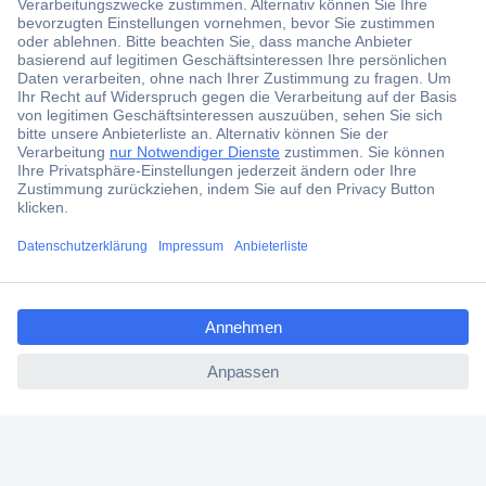
Der Conrad Newsletter
Jetzt anmelden und exklusive Aktionen,
aktuelle News und Angebote immer zuerst
erhalten.
Jetzt anmelden
Filialen
Versandkostenfrei ab 100,00 € zzgl. MwSt. **
ccp.user.init.failed.titl
Angebotsservice
e
Beschaffungsservice
ccp.user.init.failed
Für Geschäftskunden
E-Procurement