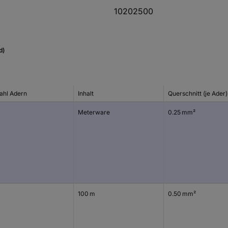
10202500
d)
ahl Adern
Inhalt
Querschnitt (je Ader)
Meterware
0.25 mm²
100 m
0.50 mm²