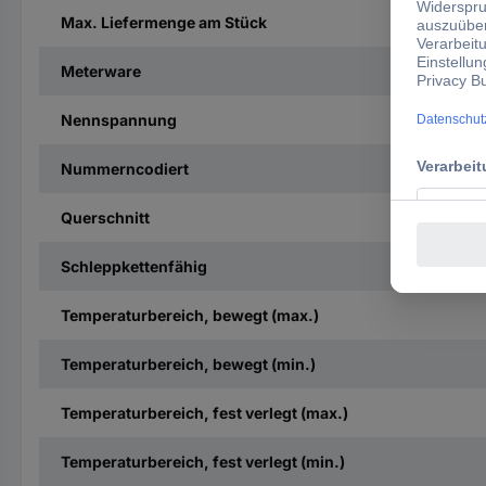
Max. Liefermenge am Stück
Meterware
Nennspannung
Nummerncodiert
Querschnitt
Schleppkettenfähig
Temperaturbereich, bewegt (max.)
Temperaturbereich, bewegt (min.)
Temperaturbereich, fest verlegt (max.)
Temperaturbereich, fest verlegt (min.)