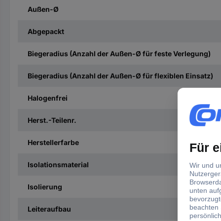
Außen-Ø
Abgepackt
Biegeradius (Anzahl der Außen-Ø für feste Verlegung)
Biegeradius (Anzahl der Außen-Ø für flexiblen Einsatz)
Halogenfrei
Herst.-Teilenr.
Herstellerfarbe
Isolationsmaterial
Isolierung
Leiteraufbau