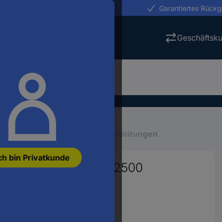
erungen in 24h
Garantiertes Rück
Geschäftsk
en
Mehradrige Kabel
Steuerleitungen
ch bin Privatkunde
x 0.25 mm² Grau 10202500
3