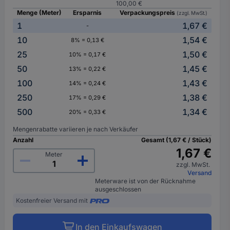
100,00 €
Menge (Meter)
Ersparnis
Verpackungspreis
(zzgl. MwSt.)
1
1,67 €
-
10
1,54 €
8% = 0,13 €
25
1,50 €
10% = 0,17 €
50
1,45 €
13% = 0,22 €
100
1,43 €
14% = 0,24 €
250
1,38 €
17% = 0,29 €
500
1,34 €
20% = 0,33 €
Mengenrabatte variieren je nach Verkäufer
Anzahl
Gesamt (1,67 € / Stück)
1,67 €
Meter
zzgl. MwSt.
Versand
Meterware ist von der Rücknahme
ausgeschlossen
Kostenfreier Versand mit
In den Einkaufswagen