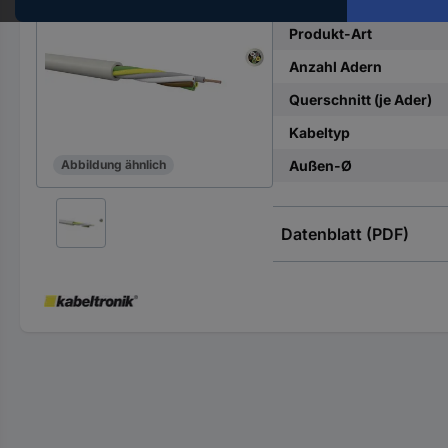
Hst.-
Teile-
Produkt-Art
Nr.
Anzahl Adern
ein
Querschnitt (je Ader)
Kabeltyp
Außen-Ø
Abbildung ähnlich
Datenblatt (PDF)