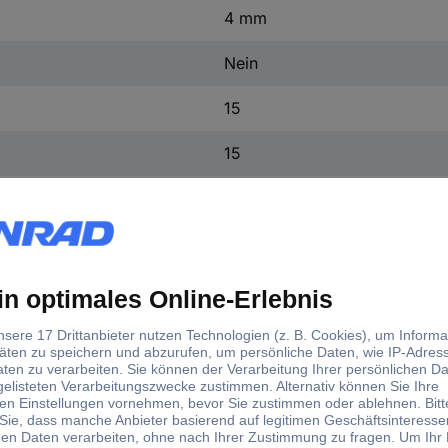
4 mm
Nein
15
15
Nein
10202500
Grau
PVC
PVC nach VDE 0207
14 x 0.15 mm