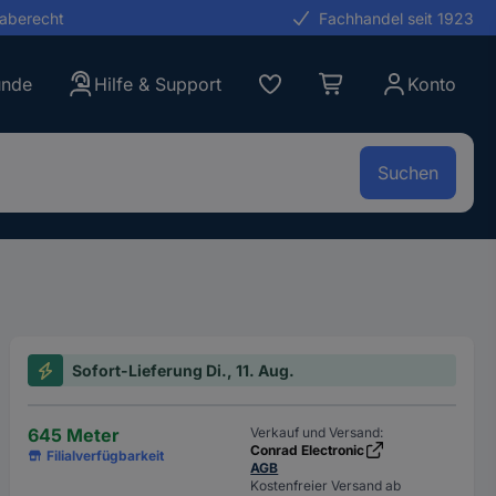
gaberecht
Fachhandel seit 1923
unde
Hilfe & Support
Konto
Suchen
Sofort-Lieferung Di., 11. Aug.
645 Meter
Verkauf und Versand:
Conrad Electronic
Filialverfügbarkeit
AGB
Kostenfreier Versand ab