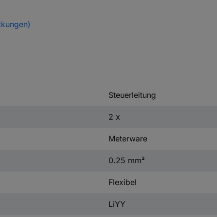
ckungen)
Steuerleitung
2 x
Meterware
0.25 mm²
Flexibel
LiYY