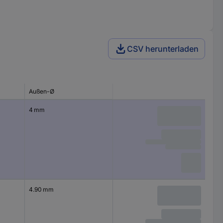
CSV herunterladen
Außen-Ø
4 mm
4.90 mm