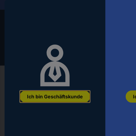
Alles für Ihre Technik
Lief
Conrad
Conrad
Um
nach
dem
Produkt
zu
suchen,
geben
Startseite
Steckverbinder & Kabel
Kabel & Leitung
Sie
ein
Ich bin Geschäftskunde
I
Schlagwort,
Kabeltronik LiYY Steuerleitung 2 
eine
Meterware
Artikelnummer,
eine
EAN:
2050001708137
Hst.-Teile-Nr.:
10202500
Bestell-Nr.:
48646
EAN
Varianten
oder
eine