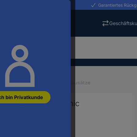
erungen in 24h
Garantiertes Rück
Geschäftsk
rzeuge, Figuren
Fahrzeug-Bausätze
ch bin Privatkunde
Liebherr R934 Litronic