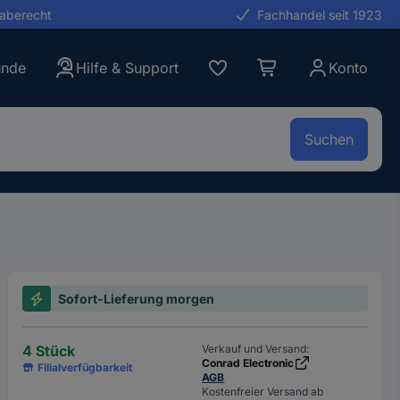
gaberecht
Fachhandel seit 1923
unde
Hilfe & Support
Konto
Suchen
Sofort-Lieferung morgen
4 Stück
Verkauf und Versand:
Conrad Electronic
Filialverfügbarkeit
AGB
Kostenfreier Versand ab