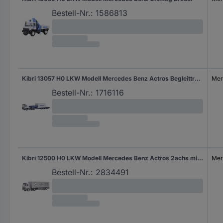
Bestell-Nr.:
1586813
Kibri 13057 H0 LKW Modell Mercedes Benz Actros Begleittransporter zum LG 1550 Breuer & Wasel
Mer
Bestell-Nr.:
1716116
Kibri 12500 H0 LKW Modell Mercedes Benz Actros 2achs mit Koffersattel - Sonderserie
Mer
Bestell-Nr.:
2834491