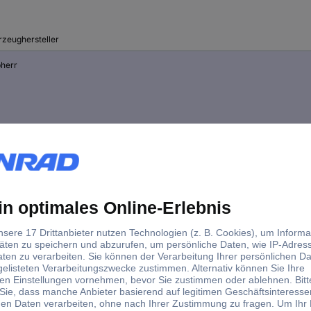
rzeughersteller
bherr
irus Deutz
wing