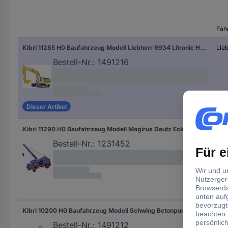
Fah
Kibri 11285 H0 Baufahrzeug Modell Liebherr R934 Litronic Hydraulikbagger
Lie
Bestell-Nr.:
1491216
Dieser Artikel
Kibri 11290 H0 Baufahrzeug Modell Magirus Deutz Eckhauber mit Fuchsbagger
Mag
Bestell-Nr.:
1231452
Kibri 10200 H0 Baufahrzeug Modell Schwing Betonpumpe
Sch
Bestell-Nr.:
1491212