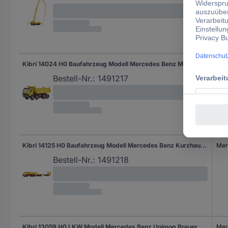
Kibri 14024 H0 Baufahrzeug Modell Mercedes Benz Meiller Kipper
Mer
Bestell-Nr.:
1491217
Kibri 14125 H0 Baufahrzeug Modell Mercedes Benz Kurzhauber mit Tiefladeanhänger
Mer
Bestell-Nr.:
1491218
Kibri 13059 H0 LKW Modell Mercedes Benz Unimog Breuer
Mer