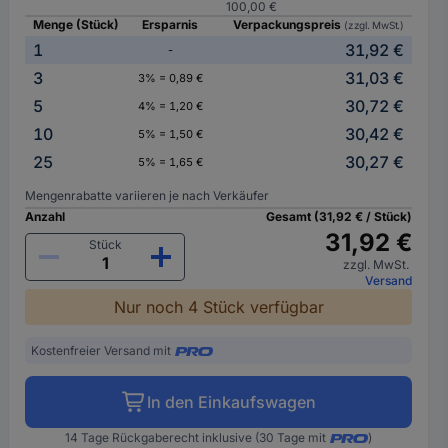
100,00 €
Menge (Stück)
Ersparnis
Verpackungspreis
(zzgl. MwSt.)
1
31,92 €
-
3
31,03 €
3% = 0,89 €
5
30,72 €
4% = 1,20 €
10
30,42 €
5% = 1,50 €
25
30,27 €
5% = 1,65 €
Mengenrabatte variieren je nach Verkäufer
Anzahl
Gesamt (31,92 € / Stück)
31,92 €
Stück
zzgl. MwSt.
Versand
Nur noch 4 Stück verfügbar
Kostenfreier Versand mit
In den Einkaufswagen
14 Tage Rückgaberecht inklusive (30 Tage mit
)