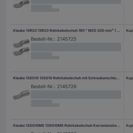
Klauke 13R20 13R20 Rohrkabelschuh 180 ° M20 300 mm² 1 St.
Kupf
Bestell-Nr.:
2145725
Klauke 13SG10 13SG10 Rohrkabelschuh mit Schraubanschluss 180 ° M10 300 mm² 1 St. Piece
Kupf
Bestell-Nr.:
2145726
Klauke 13SG10MS 13SG10MS Rohrkabelschuh Korrosionsbeständig 180 ° M10 300 mm² 1 St.
Kupf