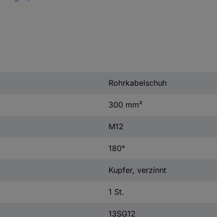
Rohrkabelschuh
300 mm²
M12
180°
Kupfer, verzinnt
1 St.
13SG12