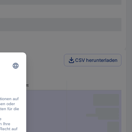
CSV herunterladen
max. Querschnitt
300 mm²