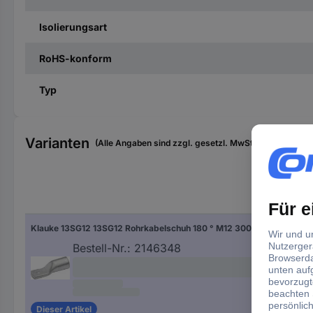
Isolierungsart
RoHS-konform
Typ
Varianten
(Alle Angaben sind zzgl. gesetzl. MwSt., zzgl. Versan
Kon
Klauke 13SG12 13SG12 Rohrkabelschuh 180 ° M12 300 mm² 1 St.
Kupf
Bestell-Nr.:
2146348
Dieser Artikel