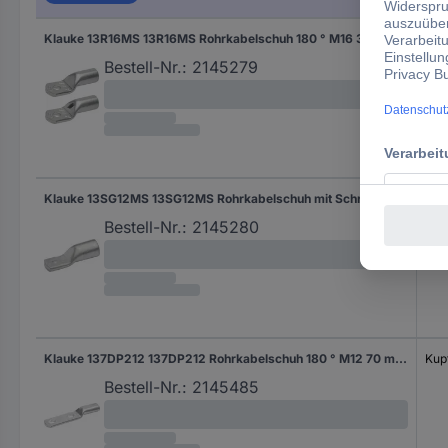
Klauke 13R16MS 13R16MS Rohrkabelschuh 180 ° M16 300 mm² 1 St.
Kupf
Bestell-Nr.:
2145279
Klauke 13SG12MS 13SG12MS Rohrkabelschuh mit Schraubanschluss 180 ° M12 300 mm² 1 St.
Kupf
Bestell-Nr.:
2145280
Klauke 137DP212 137DP212 Rohrkabelschuh 180 ° M12 70 mm² 1 St.
Kupf
Bestell-Nr.:
2145485