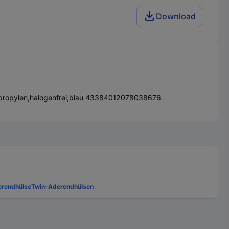
Download
 lypropylen,halogenfrei,blau 43384012078038676
erendhülse
Twin-Aderendhülsen