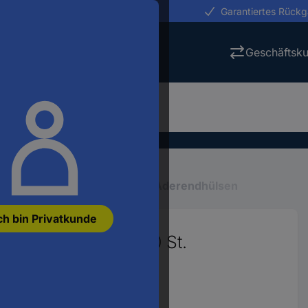
erungen in 24h
Garantiertes Rück
Geschäftsk
Quetsch-Steckverbinder
Aderendhülsen
ch bin Privatkunde
eilisoliert Blau 100 St.