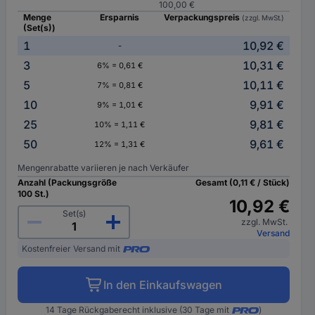
100,00 €
Menge
Ersparnis
Verpackungspreis
(zzgl. MwSt.)
(Set(s))
1
10,92 €
-
3
10,31 €
6% = 0,61 €
5
10,11 €
7% = 0,81 €
10
9,91 €
9% = 1,01 €
25
9,81 €
10% = 1,11 €
50
9,61 €
12% = 1,31 €
Mengenrabatte variieren je nach Verkäufer
Anzahl (Packungsgröße
Gesamt (0,11 € / Stück)
100 St.)
10,92 €
Set(s)
zzgl. MwSt.
Versand
Kostenfreier Versand mit
In den Einkaufswagen
14 Tage Rückgaberecht inklusive (30 Tage mit
)