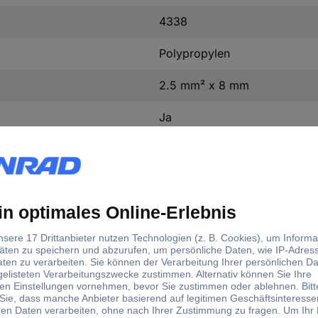
4338
Polypropylen
2.5 mm² x 8 mm
Ja
4338
d)
tellerfarbe
Querschnitt je Ader
u
2.5 mm²