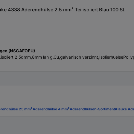
e 4338 Aderendhülse 2.5 mm² Teilisoliert Blau 100 St.
ungen (NSGAFOEU)
isoliert,2,5qmm,8mm lan g,Cu,galvanisch verzinnt,IsolierhuelsePo
rendhülse 25 mm²
Aderendhülse 4 mm²
Aderendhülsen-Sortiment
Klauke Ad