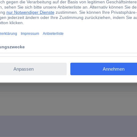
warz
1.5 mm²