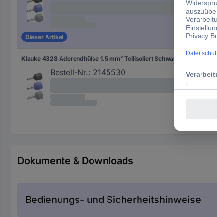
Dieser Artikel
Klauke 4328 Aderendhülse 1.5 mm² Teilisoliert Schwarz 100 St.
Sch
Bestell-Nr.:
2145530
Dokumente & Downloads
Bedienungs- und Sicherheitshinweise