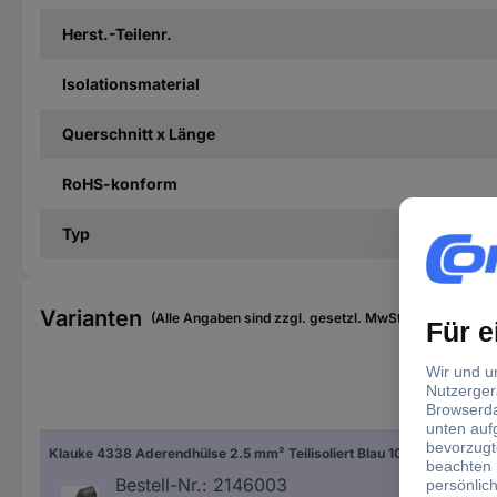
Herst.-Teilenr.
Isolationsmaterial
Querschnitt x Länge
RoHS-konform
Typ
Varianten
(Alle Angaben sind zzgl. gesetzl. MwSt., zzgl. Versan
Hers
Klauke 4338 Aderendhülse 2.5 mm² Teilisoliert Blau 100 St.
Bla
Bestell-Nr.:
2146003