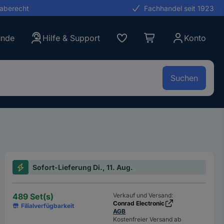
gaberecht
Fachhandel seit 1923
unde
Hilfe & Support
Konto
Suchen
Sofort-Lieferung Di., 11. Aug.
489 Set(s)
Verkauf und Versand:
Conrad Electronic
Filialverfügbarkeit
AGB
Kostenfreier Versand ab