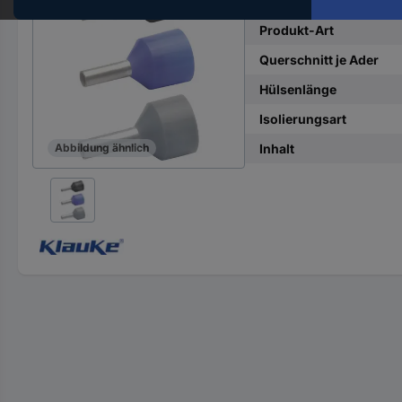
Hst.-
Teile-
Produkt-Art
Nr.
Querschnitt je Ader
ein
Hülsenlänge
Isolierungsart
Inhalt
Abbildung ähnlich