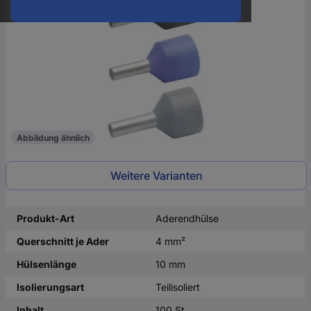
oder
eine
Hst.-
Teile-
Nr.
ein
Abbildung ähnlich
Weitere Varianten
Produkt-Art
Aderendhülse
Querschnitt je Ader
4 mm²
Hülsenlänge
10 mm
Isolierungsart
Teilisoliert
Inhalt
100 St.