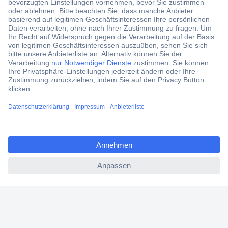
Jetzt anmelden und exklusive Aktionen,
aktuelle News und Angebote immer zuerst
erhalten.
Jetzt anmelden
Filialen
Versandkostenfrei ab 100,00 € zzgl. MwSt. **
ccp.user.init.failed.titl
Angebotsservice
e
Beschaffungsservice
ccp.user.init.failed
Für Geschäftskunden
E-Procurement
Open Catalog Interface (OCI)