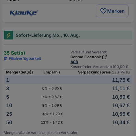
Merken
Sofort-Lieferung Mo., 10. Aug.
35 Set(s)
Verkauf und Versand:
Conrad Electronic
Filialverfügbarkeit
AGB
Kostenfreier Versand ab 100,00 €
Menge (Set(s))
Ersparnis
Verpackungspreis
(zzgl. MwSt.)
1
11,76 €
-
3
11,11 €
6% = 0,65 €
5
10,89 €
7% = 0,87 €
10
10,67 €
9% = 1,09 €
25
10,56 €
10% = 1,20 €
50
10,34 €
12% = 1,42 €
Mengenrabatte variieren je nach Verkäufer