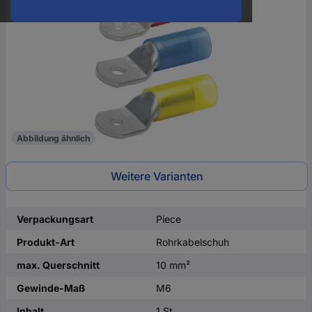
oder
eine
Hst.-
Teile-
Nr.
ein
Abbildung ähnlich
Weitere Varianten
Verpackungsart
Piece
Produkt-Art
Rohrkabelschuh
max. Querschnitt
10 mm²
Gewinde-Maß
M6
Inhalt
1 St.