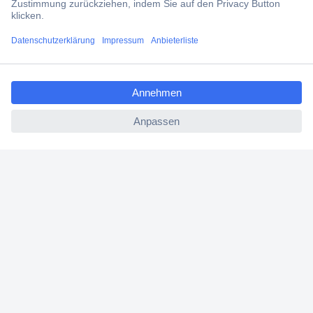
Filialen
ccp.user.init.failed.titl
Versandkostenfrei ab 100,00 € zzgl. MwSt. **
e
Angebotsservice
ccp.user.init.failed
Beschaffungsservice
Für Geschäftskunden
E-Procurement
Open Catalog Interface (OCI)
Conrad Smart Procure (CSP)
Für Verkäufer