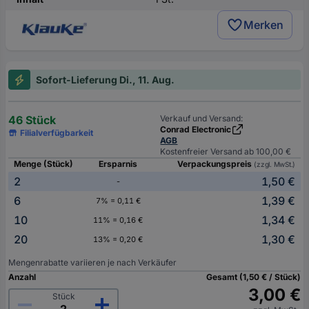
Merken
Sofort-Lieferung Di., 11. Aug.
46 Stück
Verkauf und Versand:
Conrad Electronic
Filialverfügbarkeit
AGB
Kostenfreier Versand ab 100,00 €
Menge (Stück)
Ersparnis
Verpackungspreis
(zzgl. MwSt.)
2
1,50 €
-
6
1,39 €
7% = 0,11 €
10
1,34 €
11% = 0,16 €
20
1,30 €
13% = 0,20 €
Mengenrabatte variieren je nach Verkäufer
Anzahl
Gesamt (1,50 € / Stück)
3,00 €
Stück