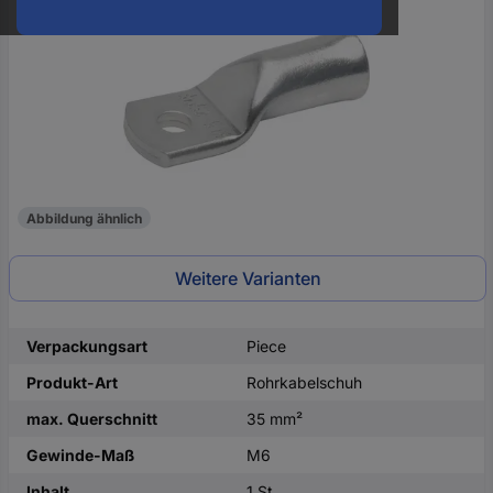
oder
eine
Hst.-
Teile-
Nr.
ein
Abbildung ähnlich
Weitere Varianten
Verpackungsart
Piece
Produkt-Art
Rohrkabelschuh
max. Querschnitt
35 mm²
Gewinde-Maß
M6
Inhalt
1 St.