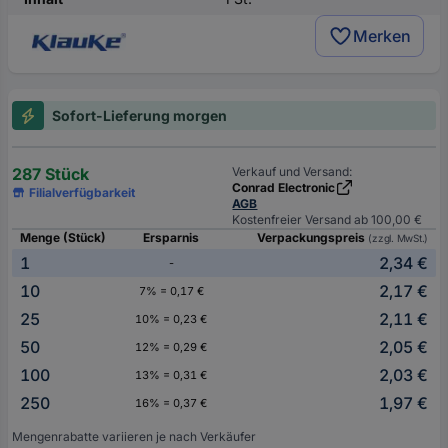
Merken
Sofort-Lieferung morgen
287 Stück
Verkauf und Versand:
Conrad Electronic
Filialverfügbarkeit
AGB
Kostenfreier Versand ab 100,00 €
Menge (Stück)
Ersparnis
Verpackungspreis
(zzgl. MwSt.)
1
2,34 €
-
10
2,17 €
7% = 0,17 €
25
2,11 €
10% = 0,23 €
50
2,05 €
12% = 0,29 €
100
2,03 €
13% = 0,31 €
250
1,97 €
16% = 0,37 €
Mengenrabatte variieren je nach Verkäufer