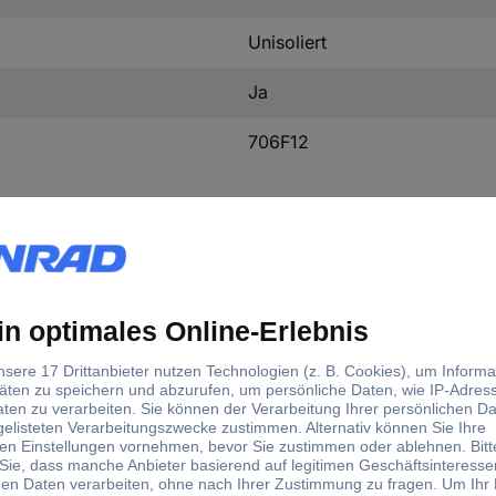
Unisoliert
Ja
706F12
d)
inde-Maß
max. Querschnitt
50 mm²