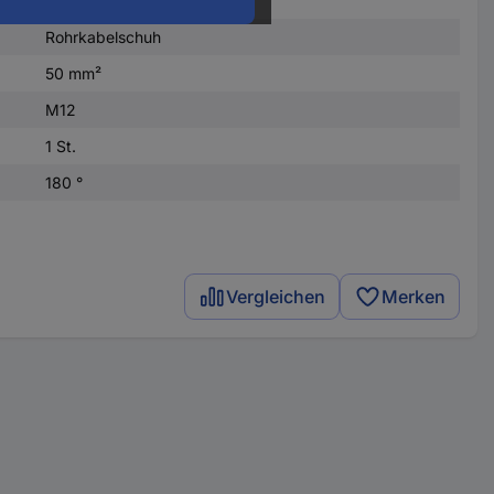
Rohrkabelschuh
50 mm²
M12
1 St.
180 °
Vergleichen
Merken