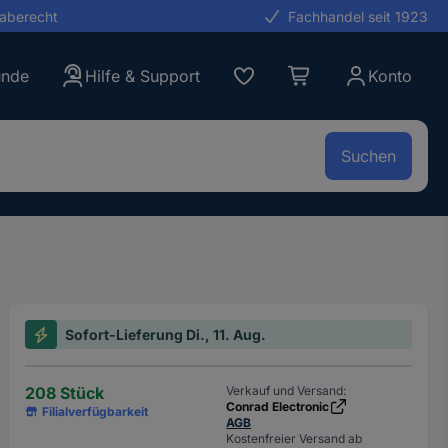
gaberecht
Fachhandel seit 1923
unde
Hilfe & Support
Konto
Suchen
Sofort-Lieferung Di., 11. Aug.
208 Stück
Verkauf und Versand:
Conrad Electronic
Filialverfügbarkeit
AGB
Kostenfreier Versand ab