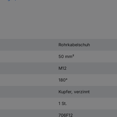
Rohrkabelschuh
50 mm²
M12
180°
Kupfer, verzinnt
1 St.
706F12