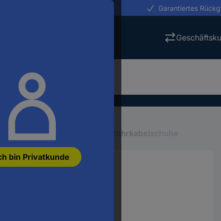
erungen in 24h
Garantiertes Rück
Geschäftsk
Quetsch-Steckverbinder
Rohrkabelschuhe
ch bin Privatkunde
° M12 50 mm² 1 St.