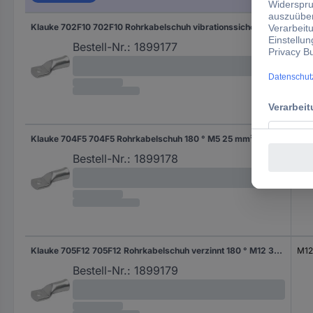
Klauke 702F10 702F10 Rohrkabelschuh vibrationssicher 180 ° M10 10 mm² Loch-Ø: 10 mm 1 St. Piece
M1
Bestell-Nr.:
1899177
Klauke 704F5 704F5 Rohrkabelschuh 180 ° M5 25 mm² 1 St.
M5
Bestell-Nr.:
1899178
Klauke 705F12 705F12 Rohrkabelschuh verzinnt 180 ° M12 35 mm² 1 St. Piece
M12
Bestell-Nr.:
1899179