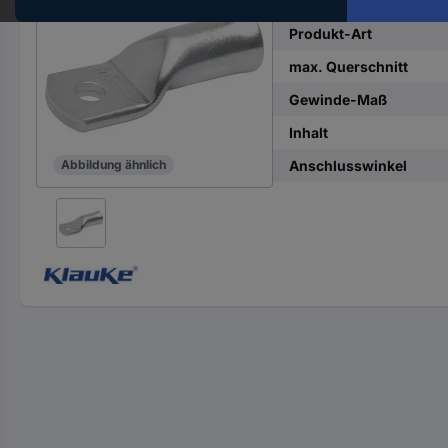
Hst.-
Teile-
Produkt-Art
Nr.
max. Querschnitt
ein
Gewinde-Maß
Inhalt
Anschlusswinkel
Abbildung ähnlich