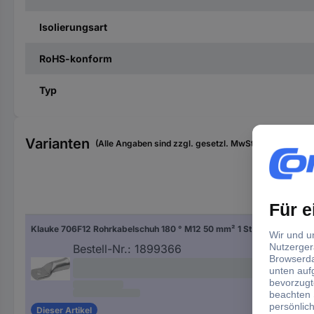
Isolierungsart
RoHS-konform
Typ
Varianten
(Alle Angaben sind zzgl. gesetzl. MwSt., zzgl. Versan
Gew
Klauke 706F12 Rohrkabelschuh 180 ° M12 50 mm² 1 St.
M12
Bestell-Nr.:
1899366
Dieser Artikel