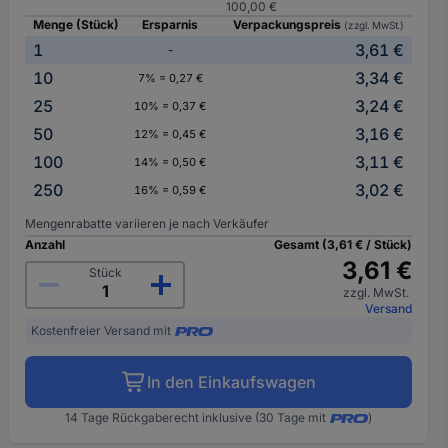
100,00 €
Menge (Stück)
Ersparnis
Verpackungspreis
(zzgl. MwSt.)
1
3,61 €
-
10
3,34 €
7% = 0,27 €
25
3,24 €
10% = 0,37 €
50
3,16 €
12% = 0,45 €
100
3,11 €
14% = 0,50 €
250
3,02 €
16% = 0,59 €
Mengenrabatte variieren je nach Verkäufer
Anzahl
Gesamt (3,61 € / Stück)
3,61 €
Stück
zzgl. MwSt.
Versand
Kostenfreier Versand mit
In den Einkaufswagen
14 Tage Rückgaberecht inklusive (30 Tage mit
)