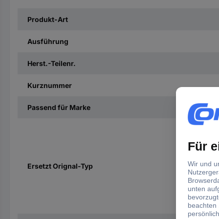
Produkt-Art
Ausführung
Herst.-Teilenr.
Kurznummer
Passend für Marke
Ersetzt Orignal-Typ