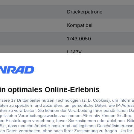
Druckerpatrone
Kompatibel
1743,0050
H147V
HP
934XL
935XL
X4E14AE
C2P23AE
C2P24AE
C2P25AE
C2P26AE