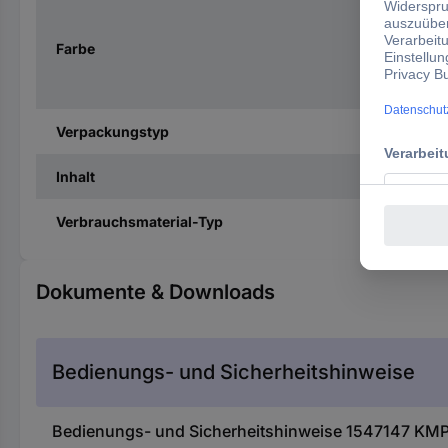
Farbe
Verpackungstyp
Inhalt
Verbrauchsmaterial-Typ
Dokumente & Downloads
Bedienungs- und Sicherheitshinweise
Bedienungs- und Sicherheitshinweise 1547147 KMP