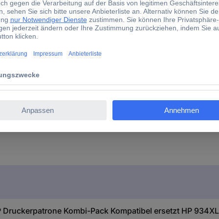
Schwarz
Cyan
Magenta
Gelb
Kombi-Pack
1 Set
Tinte
 Druckerpatrone Kombi-Pack Kompatibel ersetzt HP 934X