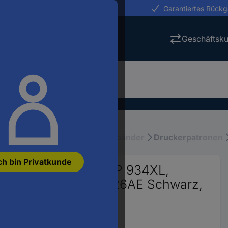
erungen in 24h
Garantiertes Rück
Geschäftsk
uckerpatronen, Toner, Schriftbänder
Druckerpatronen
ch bin Privatkunde
mpatibel ersetzt HP 934XL,
AE, C2P25AE, C2P26AE Schwarz,
7