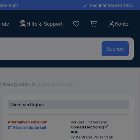
gaberecht
Fachhandel seit 1923
unde
Hilfe & Support
Konto
Suchen
Kompatible Druckerpatronen
Nicht verfügbar
Alternativen anzeigen
Verkauf und Versand:
Conrad Electronic
Filialverfügbarkeit
AGB
Kostenfreier Versand ab