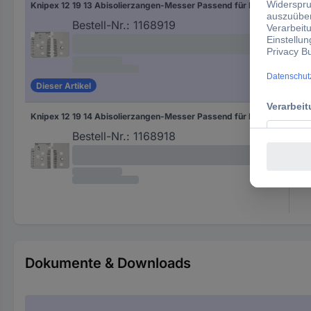
Knipex 12 19 13 Abisolierzangen-Messer Passend für Marke (Zangen) Knipex 12 12 13
Leit
Leit
Bestell-Nr.:
1168919
Leit
Leit
Lei
Dieser Artikel
Knipex 12 19 14 Abisolierzangen-Messer Passend für Marke (Zangen) Knipex 12 12 14
Leit
Leit
Bestell-Nr.:
1168918
Leit
Lei
Leit
Dokumente & Downloads