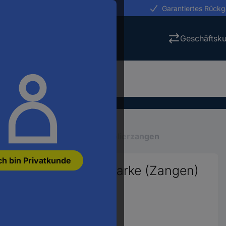
erungen in 24h
Garantiertes Rück
Geschäftsk
Abisolierwerkzeuge
Abisolierzangen
ch bin Privatkunde
esser Passend für Marke (Zangen)