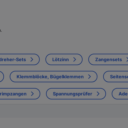
n.
dreher-Sets
Lötzinn
Zangensets
Klemmblöcke, Bügelklemmen
Seitens
rimpzangen
Spannungsprüfer
Ade