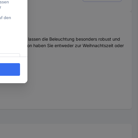
eidigen Kabel lassen die Beleuchtung besonders robust und
 aus – und schon haben Sie entweder zur Weihnachtszeit oder