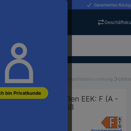
erungen in 24h
Garantiertes Rück
Geschäftsk
tung
Weihnachtswelt
Weihnachtsbeleuchtung
Licht
ch bin Privatkunde
astbeleuchtung Außen EEK: F (A -
ttel 500 LED Warmweiß
Produktdatenblatt