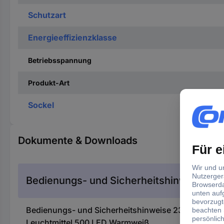
Schutzart
Energieeffizienzklasse
Betriebsspannung
Produkt-Art
Sockel
Dokumente & Downloads
Bedienungs- und Sicherheitshinweise
Bedienungs- und Sicherheitshinweise 2377472 Kon
Leuchtmittel 500 LED Warmweiß