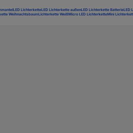
mmantel
LED Lichterkette
LED Lichterkette außen
LED Lichterkette Batterie
LED L
rkette Weihnachtsbaum
Lichterkette Weiß
Micro LED Lichterkette
Mini Lichterket