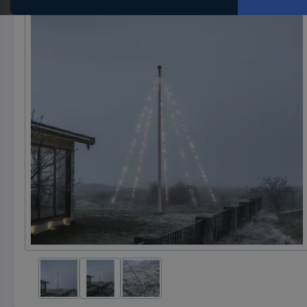
Hst.-
Teile-
Nr.
ein