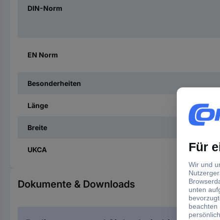
DIN-Norm
EN Norm
Besonderheiten
Länge
Breite
UKCA
Dokumente & Downloads