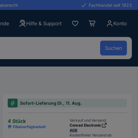
gaberecht
Fachhandel seit 1923
unde
Hilfe & Support
Konto
Suchen
Sofort-Lieferung Di., 11. Aug.
4 Stück
Verkauf und Versand:
Conrad Electronic
Filialverfügbarkeit
AGB
Kostenfreier Versand ab