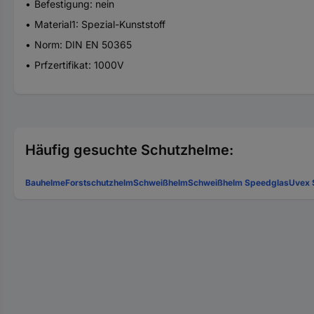
Befestigung: nein
Material1: Spezial-Kunststoff
Norm: DIN EN 50365
Prfzertifikat: 1000V
Häufig gesuchte Schutzhelme:
Bauhelme
Forstschutzhelm
Schweißhelm
Schweißhelm Speedglas
Uvex 