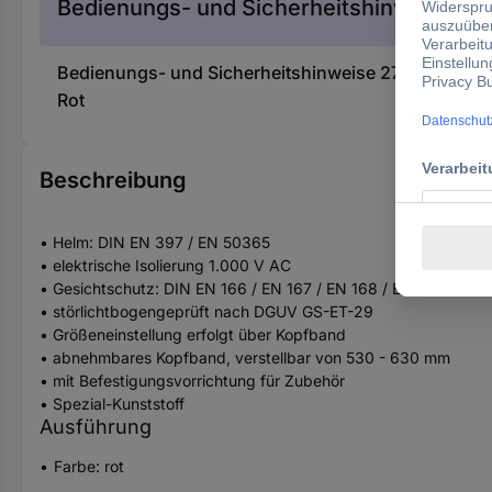
Bedienungs- und Sicherheitshinweise
Bedienungs- und Sicherheitshinweise 2735435 KS To
Rot
Beschreibung
• Helm: DIN EN 397 / EN 50365
• elektrische Isolierung 1.000 V AC
• Gesichtschutz: DIN EN 166 / EN 167 / EN 168 / EN 170
• störlichtbogengeprüft nach DGUV GS-ET-29
• Größeneinstellung erfolgt über Kopfband
• abnehmbares Kopfband, verstellbar von 530 - 630 mm
• mit Befestigungsvorrichtung für Zubehör
• Spezial-Kunststoff
Ausführung
Farbe: rot