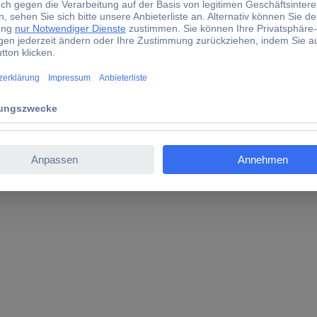
ols 1170137 117.0137 Schutzhelm EN 397, EN 50365 DIN 166