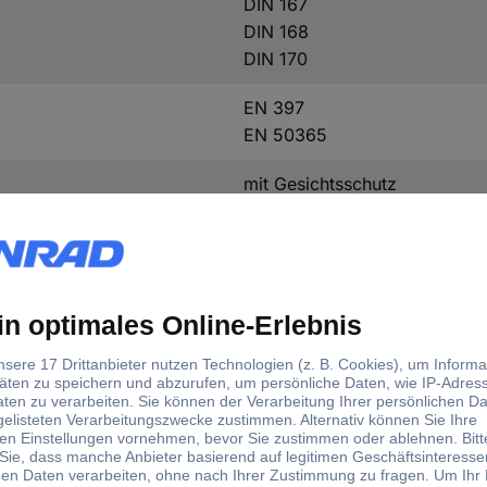
DIN 167
DIN 168
DIN 170
EN 397
EN 50365
mit Gesichtsschutz
310 mm
240 mm
Ja