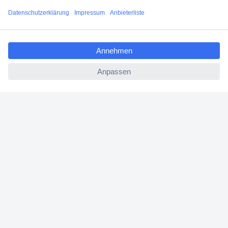
Filialen
ccp.user.init.failed.titl
Versandkostenfrei ab 100,00 € zzgl. MwSt. **
e
Angebotsservice
ccp.user.init.failed
Beschaffungsservice
Für Geschäftskunden
E-Procurement
Open Catalog Interface (OCI)
Conrad Smart Procure (CSP)
Für Verkäufer
Für Affiliate