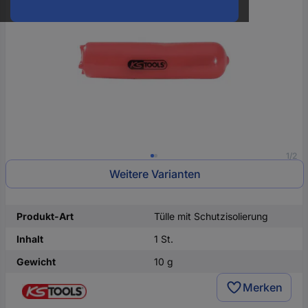
oder
eine
Hst.-
Teile-
Nr.
ein
1/2
Weitere Varianten
Produkt-Art
Tülle mit Schutzisolierung
Inhalt
1 St.
Gewicht
10 g
Merken