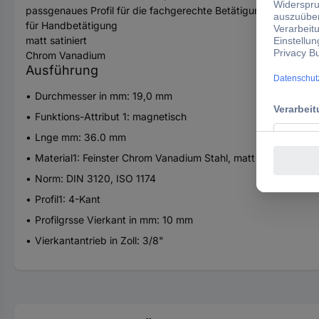
passgenaues Profil für die fachgerechte Betätigung
für Handbetätigung
matt satiniert
Chrom Vanadium
Ausführung
Durchmesser in mm: 19,0 mm
Funktions-Attribut 1: magnetisch
Lnge mm: 36.0 mm
Material1: Feinster Chrom Vanadium Stahl, matt satiniert ver
Norm: DIN 3120, ISO 1174
Profil1: 4-Kant
Profilgrsse Vierkant in mm: 10 mm
Vierkantantrieb in Zoll: 3/8"