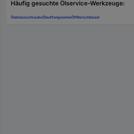
Häufig gesuchte Ölservice-Werkzeuge:
Ölablassschraube
Ölauffangwanne
Ölfilterschlüssel