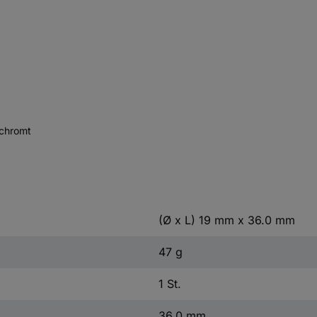
rchromt
(Ø x L) 19 mm x 36.0 mm
47 g
1 St.
36.0 mm