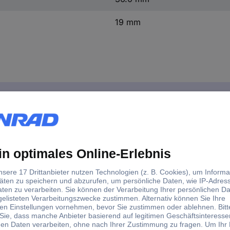
19 mm
ools 1501426 3/8" Öldienst-Vierkant-Stecknuss, 10 mm
und Getriebeölkontrollschraube