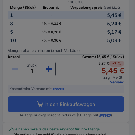
100,00 €
Menge (Stück)
Ersparnis
Verpackungspreis
(zzgl. MwSt.)
1
5,45 €
-
3
5,24 €
4% = 0,21 €
5
5,17 €
5% = 0,28 €
10
5,09 €
7% = 0,36 €
Mengenrabatte variieren je nach Verkäufer
Anzahl
Gesamt (5,45 € / Stück)
5,87 €
-7 %
Stück
5,45 €
zzgl. MwSt.
Versand
Kostenfreier Versand mit
In den Einkaufswagen
14 Tage Rückgaberecht inklusive (30 Tage mit
)
Sie haben bereits das beste Angebot für Ihre Menge.
Die optimale Auswahl für die eingegebene Menge wird