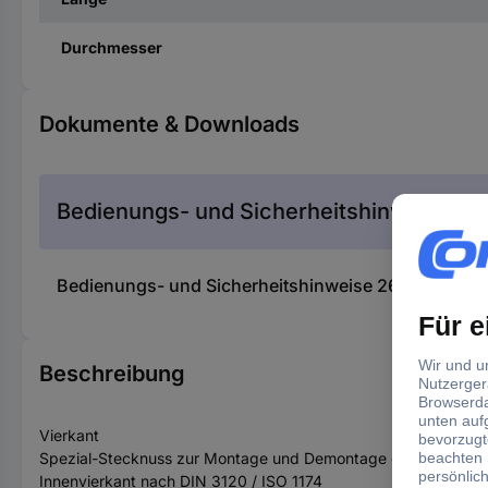
Durchmesser
Dokumente & Downloads
Bedienungs- und Sicherheitshinweise
Bedienungs- und Sicherheitshinweise 2695962 KS T
Beschreibung
Vierkant
Spezial-Stecknuss zur Montage und Demontage der Ölablass- 
Innenvierkant nach DIN 3120 / ISO 1174