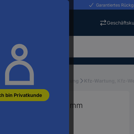
erungen in 24h
Garantiertes Rück
Geschäftsk
fz-Pflege, Wartung & Ausstattung
Kfz-Wartung, Kfz-W
ch bin Privatkunde
erkant-Stecknuss, 10 mm