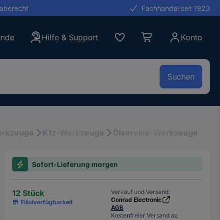
gaberecht
Fachhandel seit 1923
unde
Hilfe & Support
Konto
Suchen
erkzeuge
Kfz-Werkzeuge
Ölservice-Werkzeuge
Sofort-Lieferung morgen
12 Stück
Verkauf und Versand:
Conrad Electronic
Filialverfügbarkeit
AGB
Kostenfreier Versand ab