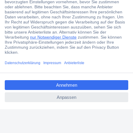
Jetzt anmelden und exklusive Aktionen,
aktuelle News und Angebote immer zuerst
erhalten.
Jetzt anmelden
Filialen
Versandkostenfrei ab 100,00 € zzgl. MwSt. **
ccp.user.init.failed.titl
Angebotsservice
e
Beschaffungsservice
ccp.user.init.failed
Für Geschäftskunden
E-Procurement
Open Catalog Interface (OCI)