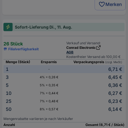
Merken
Sofort-Lieferung Di., 11. Aug.
26 Stück
Verkauf und Versand:
Conrad Electronic
Filialverfügbarkeit
AGB
Kostenfreier Versand ab 100,00 €
Menge (Stück)
Ersparnis
Verpackungspreis
(zzgl. MwSt.)
1
6,71 €
-
3
6,45 €
4% = 0,26 €
5
6,36 €
5% = 0,35 €
10
6,27 €
7% = 0,44 €
25
6,23 €
7% = 0,48 €
50
6,14 €
8% = 0,57 €
Mengenrabatte variieren je nach Verkäufer
Anzahl
Gesamt (6,71 € / Stück)