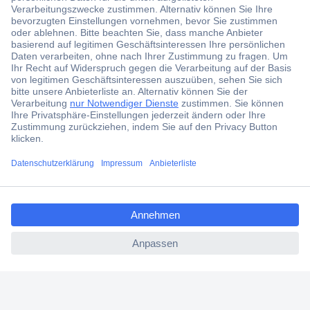
Der Conrad Newsletter
Jetzt anmelden und exklusive Aktionen,
aktuelle News und Angebote immer zuerst
erhalten.
Jetzt anmelden
Filialen
Versandkostenfrei ab 100,00 € zzgl. MwSt. **
ccp.user.init.failed.titl
Angebotsservice
e
Beschaffungsservice
ccp.user.init.failed
Für Geschäftskunden
E-Procurement