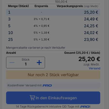
100,00 €
Menge (Stück)
Ersparnis
Verpackungspreis
(zzgl. MwSt.)
1
25,20 €
-
3
24,49 €
3% = 0,71 €
5
24,25 €
4% = 0,95 €
10
24,02 €
5% = 1,18 €
25
23,90 €
5% = 1,30 €
Mengenrabatte variieren je nach Verkäufer
Anzahl
Gesamt (25,20 € / Stück)
25,20 €
Stück
zzgl. MwSt.
Versand
Nur noch 2 Stück verfügbar
Kostenfreier Versand mit
In den Einkaufswagen
14 Tage Rückgaberecht inklusive (30 Tage mit
)