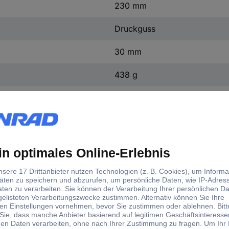
230 mm
Druckguss
30 mm
438 g
ools 150.9580 Nietzange 230 mm 1 St.