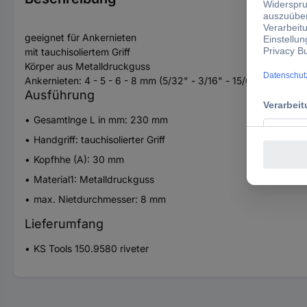
geeignet für Ankernieten
mit tauchisoliertem Griff
Körper aus Metalldruckguss
Ankernieten: 4 - 5 - 6 - 8 mm (5/32" - 3/16" - 15/64" - 5/16")
Ausführung
Gesamtlnge L in mm: 230 mm
Handgriff: tauchisolierter Griff
Kopfhhe (A): 30 mm
Material1: Metalldruckguss
max. Nietdurchmesser: 8 mm
Lieferumfang
KS Tools 150.9580 riveter