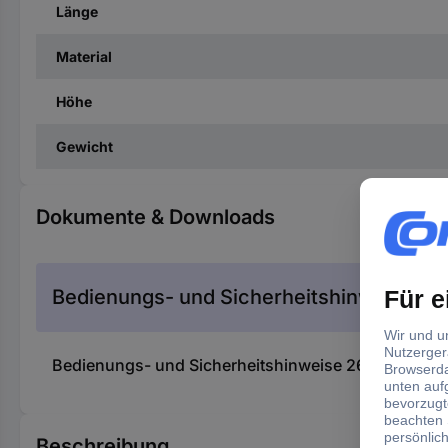
Länge
Material
Höhe
Gewicht
Dokumente & Downloads
Bedienungs- und Sicherheitshinweise
Bedienungs- und Sicherheitshinweise 2698607 KS T
Beschreibung