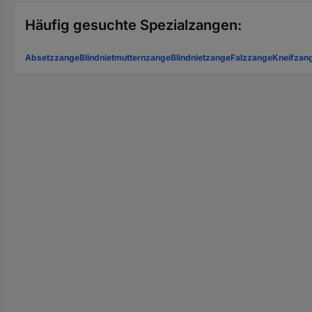
Häufig gesuchte Spezialzangen:
Absetzzange
Blindnietmutternzange
Blindnietzange
Falzzange
Kneifzan