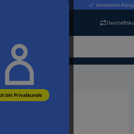
erungen in 24h
Garantiertes Rück
Geschäftsk
Zangen
Spezialzangen
ch bin Privatkunde
m 1 St.
07