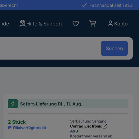
gaberecht
Fachhandel seit 1923
unde
Hilfe & Support
Konto
Suchen
Sofort-Lieferung Di., 11. Aug.
2 Stück
Verkauf und Versand:
Conrad Electronic
Filialverfügbarkeit
AGB
Kostenfreier Versand ab