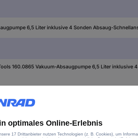
augpumpe 6,5 Liter inklusive 4 Sonden Absaug-Schnella
Tools 160.0865 Vakuum-Absaugpumpe 6,5 Liter inklusive 
n und Entleeren von Flüssigkeiten. Geeignet für Motoröl, Getriebeöl,
l mit integrierter Handpumpe. Passende Sonde auswählen und müh
ssigkeit überläuft. Mit integriertem Überdruckventil für mehr Sich
en.