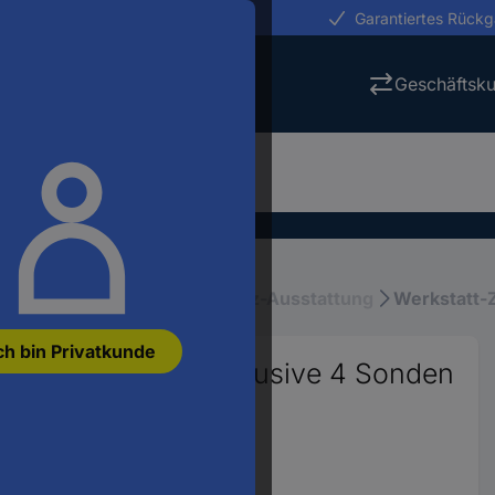
erungen in 24h
Garantiertes Rück
Geschäftsk
iebsausstattung
Arbeitsplatz-Ausstattung
Werkstatt-
ch bin Privatkunde
umpe 6,5 Liter inklusive 4 Sonden
5