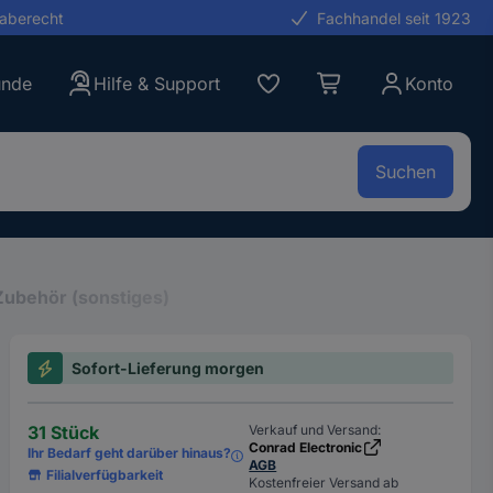
gaberecht
Fachhandel seit 1923
unde
Hilfe & Support
Konto
Suchen
Zubehör (sonstiges)
Sofort-Lieferung morgen
31 Stück
Verkauf und Versand:
Conrad Electronic
Ihr Bedarf geht darüber hinaus?
AGB
Filialverfügbarkeit
Kostenfreier Versand ab