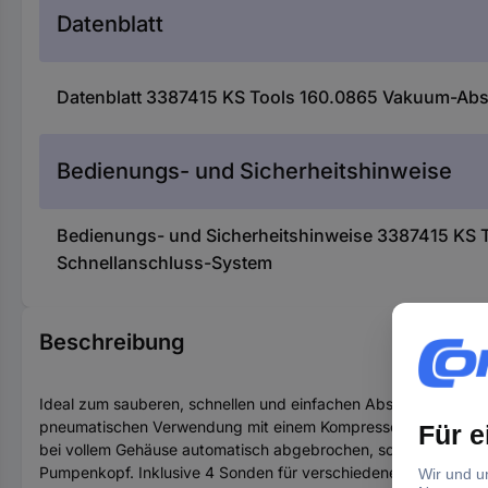
Datenblatt
Datenblatt 3387415 KS Tools 160.0865 Vakuum-Abs
Bedienungs- und Sicherheitshinweise
Bedienungs- und Sicherheitshinweise 3387415 KS 
Schnellanschluss-System
Beschreibung
Ideal zum sauberen, schnellen und einfachen Absaugen, Ansauge
pneumatischen Verwendung mit einem Kompressor oder manuel
bei vollem Gehäuse automatisch abgebrochen, sodass keine Flü
Pumpenkopf. Inklusive 4 Sonden für verschiedene Anwendung