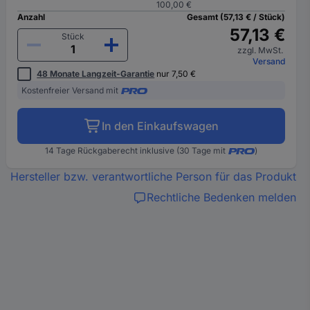
100,00 €
Anzahl
Gesamt (57,13 € / Stück)
57,13 €
Stück
zzgl. MwSt.
Versand
48 Monate Langzeit-Garantie
nur 7,50 €
Kostenfreier Versand mit
In den Einkaufswagen
14 Tage Rückgaberecht inklusive (30 Tage mit
)
Hersteller bzw. verantwortliche Person für das Produkt
Rechtliche Bedenken melden