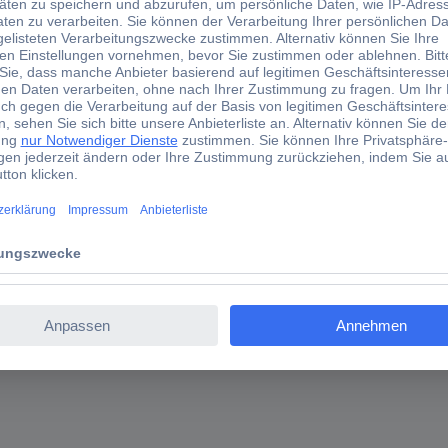
er zugängliche Stellen optimal geeignet. Die Saugschläuche sind ben
iges):