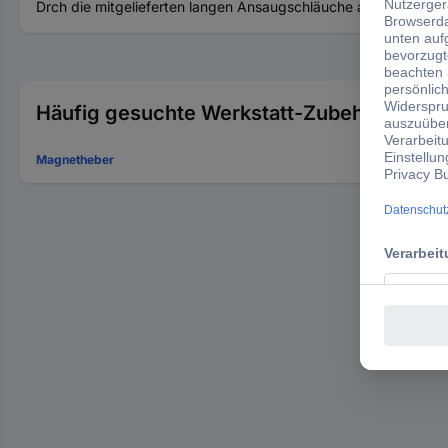
Drch die mitgelieferten langen Ansaugschläuche auch für schw
Häufig gesuchte Werkstatt-Zubehör (sonst
Magnetheber