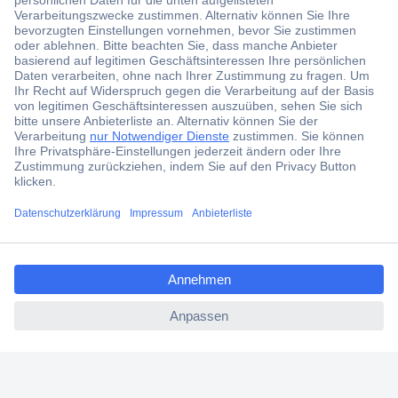
erhalten.
Jetzt anmelden
Filialen
Versandkostenfrei ab 100,00 € zzgl. MwSt. **
Angebotsservice
Beschaffungsservice
ccp.user.init.failed.titl
e
Für Geschäftskunden
ccp.user.init.failed
E-Procurement
Open Catalog Interface (OCI)
Conrad Smart Procure (CSP)