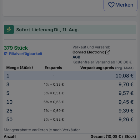
Merken
Sofort-Lieferung Di., 11. Aug.
379 Stück
Verkauf und Versand:
Conrad Electronic
Filialverfügbarkeit
AGB
Kostenfreier Versand ab 100,00 €
Menge (Stück)
Ersparnis
Verpackungspreis
(zzgl. MwSt.)
1
10,08 €
-
3
9,70 €
4% = 0,38 €
5
9,57 €
5% = 0,51 €
10
9,45 €
6% = 0,63 €
25
9,39 €
7% = 0,69 €
50
9,26 €
8% = 0,82 €
Mengenrabatte variieren je nach Verkäufer
Anzahl
Gesamt (10,08 € / Stück)