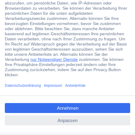
Der Conrad Newsletter
Jetzt anmelden und exklusive Aktionen,
aktuelle News und Angebote immer zuerst
erhalten.
Jetzt anmelden
Filialen
Versandkostenfrei ab 100,00 € zzgl. MwSt. **
ccp.user.init.failed.titl
Angebotsservice
e
Beschaffungsservice
ccp.user.init.failed
Für Geschäftskunden