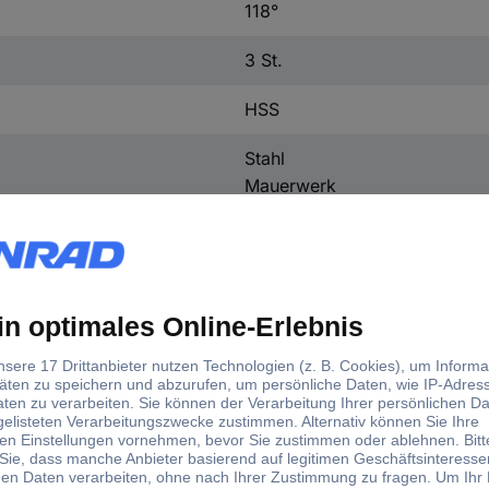
118°
3 St.
HSS
Stahl
Mauerwerk
Holz
Zylinderschaft
457 g
d)
lt
Material
Bohrloch-Ø
Aufnahme