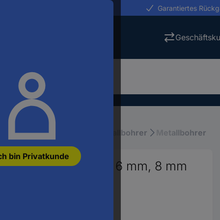
erungen in 24h
Garantiertes Rück
Geschäftsk
ktrowerkzeuge
Bohrer
Metallbohrer
Metallbohrer
ch bin Privatkunde
g 3 mm, 4 mm, 5 mm, 6 mm, 8 mm