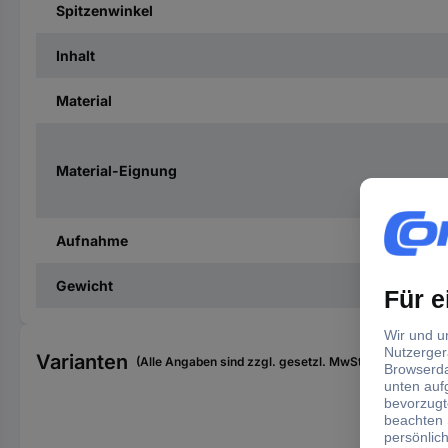
Spitzenwinkel
Inhalt
Material
Material-Eignung
Aufnahme
Gewicht
Varianten
(Alle Angaben sind zzgl. gesetzl. MwSt., zzgl. Versan
Inha