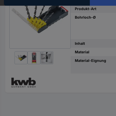
Hst.-
Teile-
Produkt-Art
Nr.
Bohrloch-Ø
ein
Inhalt
Material
Material-Eignung