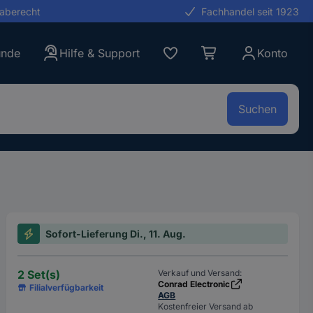
gaberecht
Fachhandel seit 1923
unde
Hilfe & Support
Konto
Suchen
Sofort-Lieferung Di., 11. Aug.
2 Set(s)
Verkauf und Versand:
Conrad Electronic
Filialverfügbarkeit
AGB
Kostenfreier Versand ab