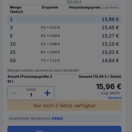
100,00 €
Menge
Ersparnis
Verpackungspreis
(zzgl. MwSt.)
(Set(s))
1
15,96 €
-
3
15,45 €
3% = 0,51 €
5
15,27 €
4% = 0,69 €
10
15,10 €
5% = 0,86 €
25
15,02 €
6% = 0,94 €
50
14,84 €
7% = 1,12 €
Mengenrabatte variieren je nach Verkäufer
Anzahl (Packungsgröße 3
Gesamt (15,96 € / Stück)
St.)
15,96 €
Set(s)
zzgl. MwSt.
Versand
Nur noch 2 Set(s) verfügbar
Kostenfreier Versand mit