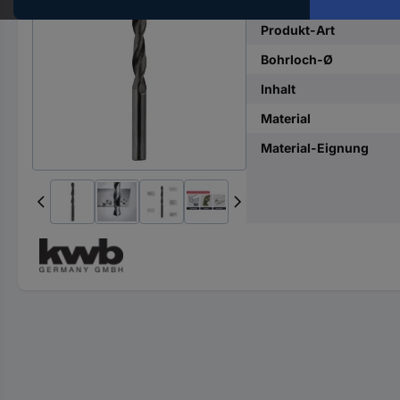
Hst.-
Teile-
Produkt-Art
Nr.
Bohrloch-Ø
ein
Inhalt
Material
Material-Eignung