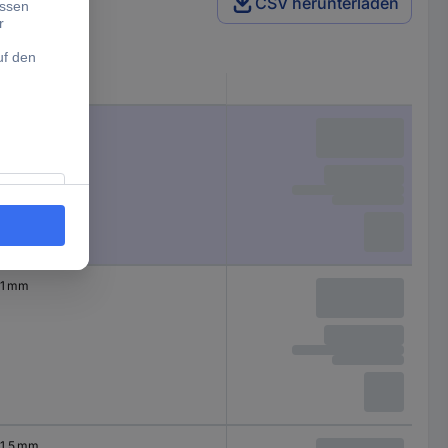
CSV herunterladen
Schaft-Ø
6.8 mm
1 mm
1.5 mm