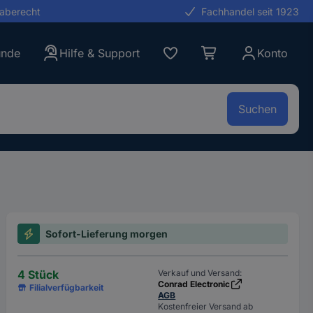
gaberecht
Fachhandel seit 1923
unde
Hilfe & Support
Konto
Suchen
Sofort-Lieferung morgen
4 Stück
Verkauf und Versand:
Conrad Electronic
Filialverfügbarkeit
AGB
Kostenfreier Versand ab