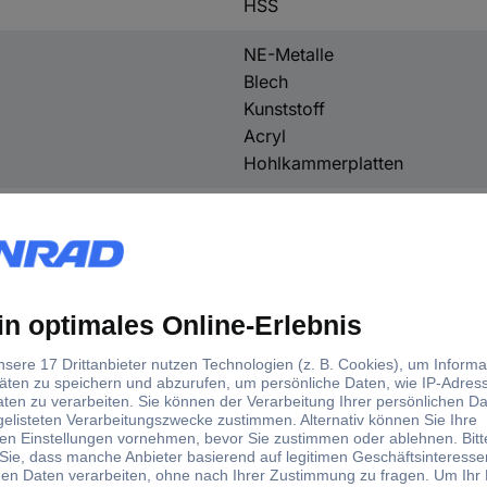
HSS
NE-Metalle
Blech
Kunststoff
Acryl
Hohlkammerplatten
Zylinderschaft
6.8 mm
69 mm
109 mm
27 g