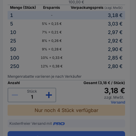
100,00 €
Menge (Stück)
Ersparnis
Verpackungspreis
(zzgl. MwSt.)
1
3,18 €
-
5
3,03 €
5% = 0,15 €
10
2,97 €
7% = 0,21 €
25
2,92 €
8% = 0,26 €
50
2,90 €
9% = 0,28 €
100
2,85 €
10% = 0,33 €
250
2,80 €
12% = 0,38 €
Mengenrabatte variieren je nach Verkäufer
Anzahl
Gesamt (3,18 € / Stück)
3,18 €
Stück
zzgl. MwSt.
Versand
Nur noch 4 Stück verfügbar
Kostenfreier Versand mit