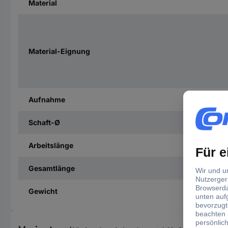
Material
Material-Eignung
Aufnahme
Schaft-Ø
Arbeitslänge
Gesamtlänge
Gewicht