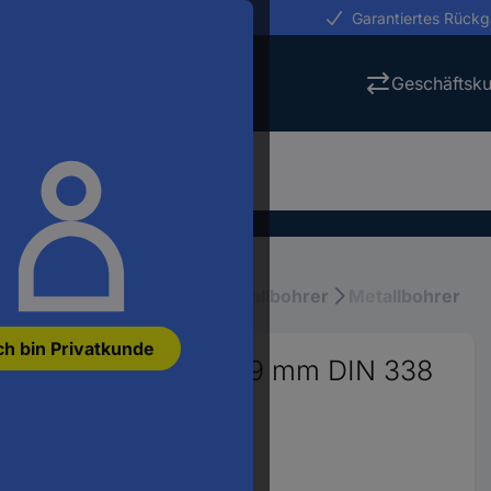
erungen in 24h
Garantiertes Rück
Geschäftsk
ktrowerkzeuge
Bohrer
Metallbohrer
Metallbohrer
ch bin Privatkunde
 mm Gesamtlänge 109 mm DIN 338
0