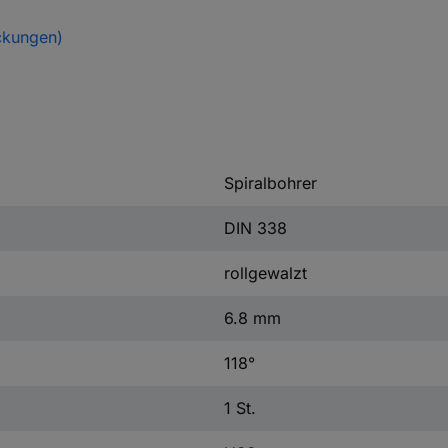
ckungen)
Spiralbohrer
DIN 338
rollgewalzt
6.8 mm
118°
1 St.