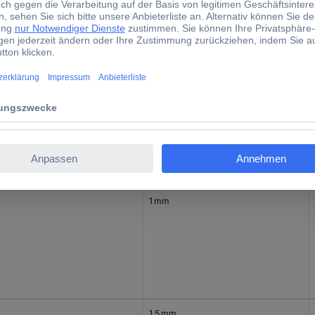
d)
lt
Bohrloch-Ø
6.8 mm
.
1 mm
.
1.5 mm