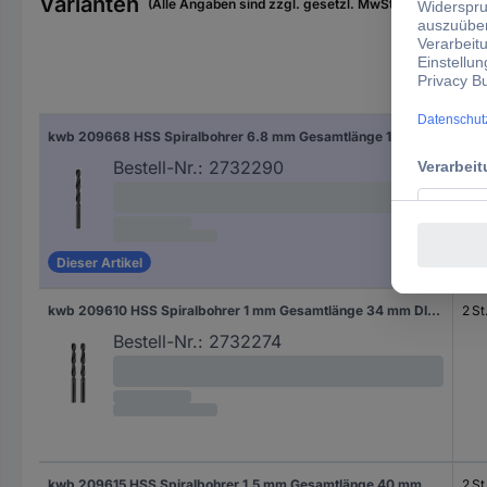
Varianten
(Alle Angaben sind zzgl. gesetzl. MwSt., zzgl. Versan
Inha
kwb 209668 HSS Spiralbohrer 6.8 mm Gesamtlänge 109 mm DIN 338 Zylinderschaft 1 St.
1 St.
Bestell-Nr.:
2732290
Dieser Artikel
kwb 209610 HSS Spiralbohrer 1 mm Gesamtlänge 34 mm DIN 338 Zylinderschaft 2 St.
2 St
Bestell-Nr.:
2732274
kwb 209615 HSS Spiralbohrer 1.5 mm Gesamtlänge 40 mm DIN 338 Zylinderschaft 2 St.
2 St