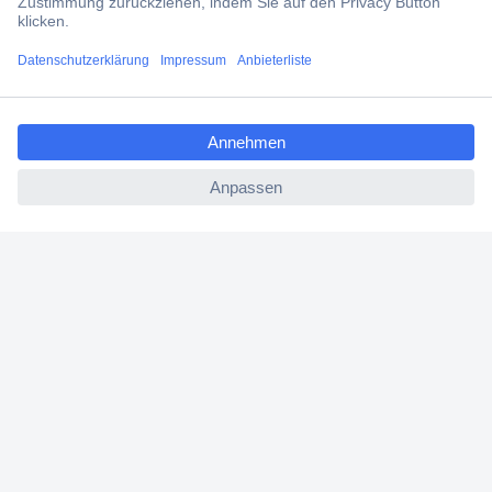
Filialen
ccp.user.init.failed.titl
Versandkostenfrei ab 100,00 € zzgl. MwSt. **
e
Angebotsservice
ccp.user.init.failed
Beschaffungsservice
Für Geschäftskunden
E-Procurement
Open Catalog Interface (OCI)
Conrad Smart Procure (CSP)
Für Verkäufer