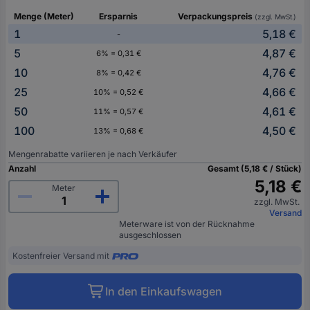
Menge (Meter)
Ersparnis
Verpackungspreis
(zzgl. MwSt.)
1
5,18 €
-
5
4,87 €
6% = 0,31 €
10
4,76 €
8% = 0,42 €
25
4,66 €
10% = 0,52 €
50
4,61 €
11% = 0,57 €
100
4,50 €
13% = 0,68 €
Mengenrabatte variieren je nach Verkäufer
Anzahl
Gesamt (5,18 € / Stück)
5,18 €
Meter
zzgl. MwSt.
Versand
Meterware ist von der Rücknahme
ausgeschlossen
Kostenfreier Versand mit
In den Einkaufswagen