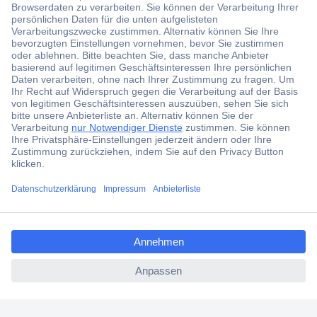
aktuelle News und Angebote immer zuerst
erhalten.
Jetzt anmelden
Filialen
Versandkostenfrei ab 100,00 € zzgl. MwSt. **
Angebotsservice
Beschaffungsservice
ccp.user.init.failed.titl
e
Für Geschäftskunden
ccp.user.init.failed
E-Procurement
Open Catalog Interface (OCI)