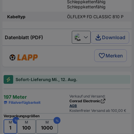
Schleppkettenfähig
Schleppkettenfähig
Kabeltyp
ÖLFLEX® FD CLASSIC 810 P
Datenblatt (PDF)
Download
Deutsch (Deutschland)
Merken
Sofort-Lieferung Mi., 12. Aug.
197 Meter
Verkauf und Versand:
Conrad Electronic
Filialverfügbarkeit
AGB
Kostenfreier Versand ab 100,00 €
Verpackungsgrößen
%
%
M
M
M
1
100
1000