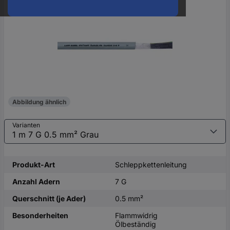
oder
eine
Hst.-
Teile-
Nr.
ein
Abbildung ähnlich
Varianten
Produkt-Art
Schleppkettenleitung
Anzahl Adern
7 G
Querschnitt (je Ader)
0.5 mm²
Besonderheiten
Flammwidrig
Ölbeständig