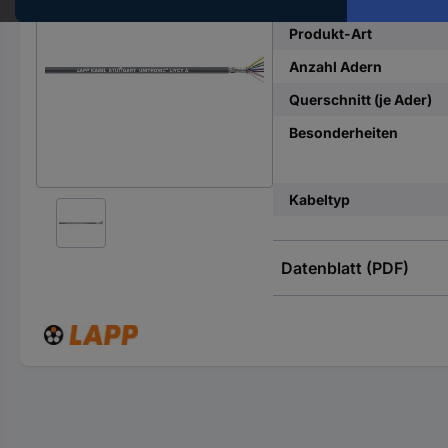
Hst.-
Teile-
Produkt-Art
Nr.
Anzahl Adern
ein
Querschnitt (je Ader)
Besonderheiten
Kabeltyp
Datenblatt (PDF)