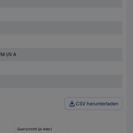
 I/II A
CSV herunterladen
Querschnitt (je Ader)