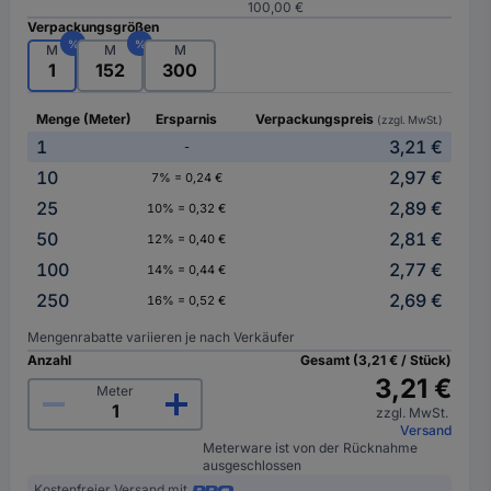
100,00 €
Verpackungsgrößen
%
%
M
M
M
1
152
300
Menge (Meter)
Ersparnis
Verpackungspreis
(zzgl. MwSt.)
1
3,21 €
-
10
2,97 €
7% = 0,24 €
25
2,89 €
10% = 0,32 €
50
2,81 €
12% = 0,40 €
100
2,77 €
14% = 0,44 €
250
2,69 €
16% = 0,52 €
Mengenrabatte variieren je nach Verkäufer
Anzahl
Gesamt (3,21 € / Stück)
3,21 €
Meter
zzgl. MwSt.
Versand
Meterware ist von der Rücknahme
ausgeschlossen
Kostenfreier Versand mit