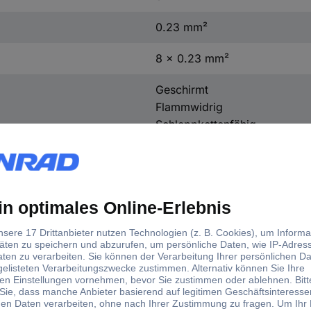
0.23 mm²
8 x 0.23 mm²
Geschirmt
Flammwidrig
Schleppkettenfähig
6.40 mm
Grau
Meterware
300 V (nicht für Starkstromz
24