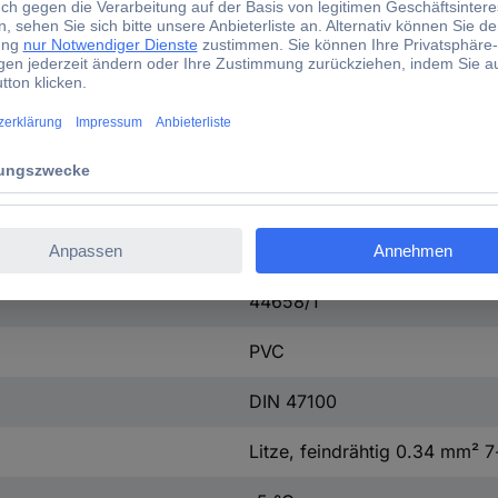
6
15
Nein
Ja
Nein
Ja
44658/1
PVC
DIN 47100
Litze, feindrähtig 0.34 mm² 7