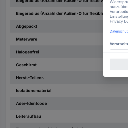
Biegeradius (Anzahl der Außen-Ø für feste Verlegung)
Biegeradius (Anzahl der Außen-Ø für flexiblen Einsatz)
Abgepackt
Meterware
Halogenfrei
Geschirmt
Herst.-Teilenr.
Isolationsmaterial
Ader-Identcode
Leiteraufbau