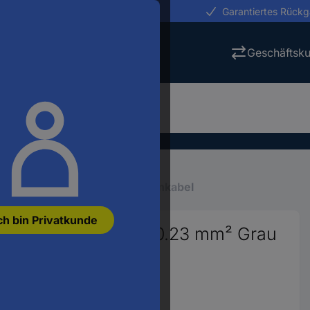
erungen in 24h
Garantiertes Rück
Geschäftsk
en
Mehradrige Kabel
Datenkabel
ch bin Privatkunde
ONIC® LiYCY A 8 x 0.23 mm² Grau