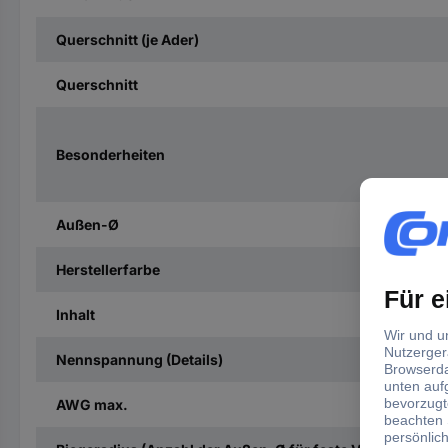
Querschnitt (je Ader)
Querschnitt
Besonderheiten
Außen-Ø
Herstellerfarbe
Inhalt
Nennspannung (Details)
AWG max.