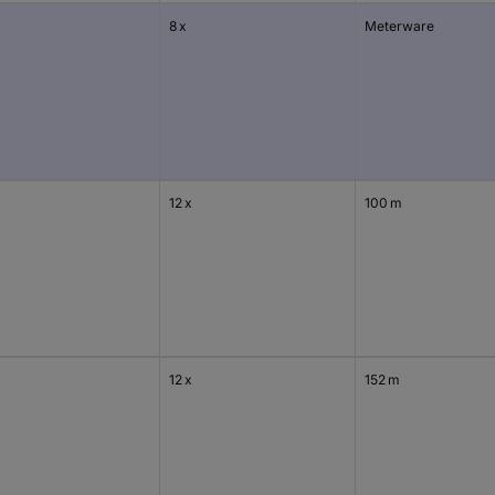
8 x
Meterware
12 x
100 m
12 x
152 m