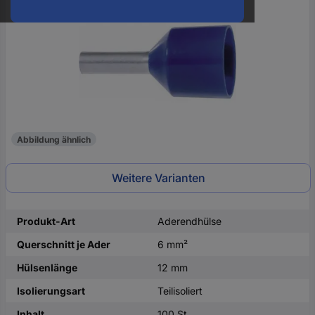
oder
eine
Hst.-
Teile-
Nr.
ein
Abbildung ähnlich
Weitere Varianten
Produkt-Art
Aderendhülse
Querschnitt je Ader
6 mm²
Hülsenlänge
12 mm
Isolierungsart
Teilisoliert
Inhalt
100 St.