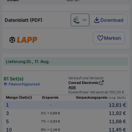
Datenblatt (PDF)
Download
Deutsch (Deutschland)
Merken
Lieferung Di., 11. Aug.
81 Set(s)
Verkauf und Versand:
Conrad Electronic
Filialverfügbarkeit
AGB
Kostenfreier Versand ab 100,00 €
Menge (Set(s))
Ersparnis
Verpackungspreis
(zzgl. MwSt.)
1
12,61 €
-
3
11,92 €
5% = 0,69 €
5
11,68 €
7% = 0,93 €
10
11,45 €
9% = 1,16 €