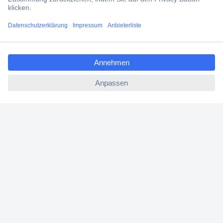
Versandkostenfrei ab 100,00 € zzgl. MwSt. **
Angebotsservice
ccp.user.init.failed.titl
Beschaffungsservice
e
ccp.user.init.failed
Für Geschäftskunden
E-Procurement
Open Catalog Interface (OCI)
Conrad Smart Procure (CSP)
Für Verkäufer
Für Affiliate