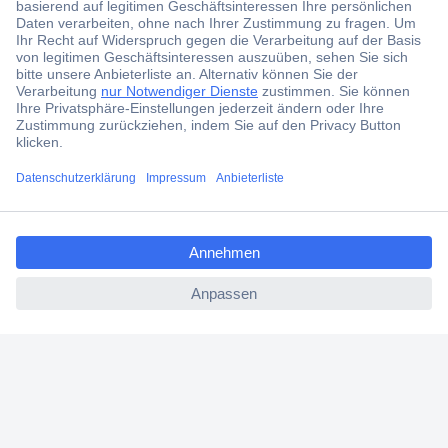
Jetzt anmelden
Filialen
Versandkostenfrei ab 100,00 € zzgl. MwSt. **
Angebotsservice
Beschaffungsservice
ccp.user.init.failed.titl
e
ccp.user.init.failed
Für Geschäftskunden
E-Procurement
Open Catalog Interface (OCI)
Conrad Smart Procure (CSP)
Für Verkäufer