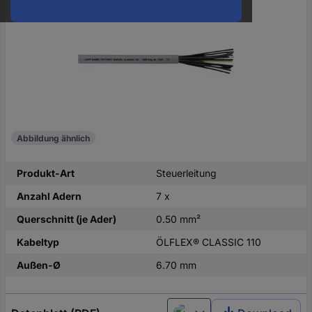
oder
eine
Hst.-
Teile-
Nr.
ein
Abbildung ähnlich
Produkt-Art
Steuerleitung
Anzahl Adern
7 x
Querschnitt (je Ader)
0.50 mm²
Kabeltyp
ÖLFLEX® CLASSIC 110
Außen-Ø
6.70 mm