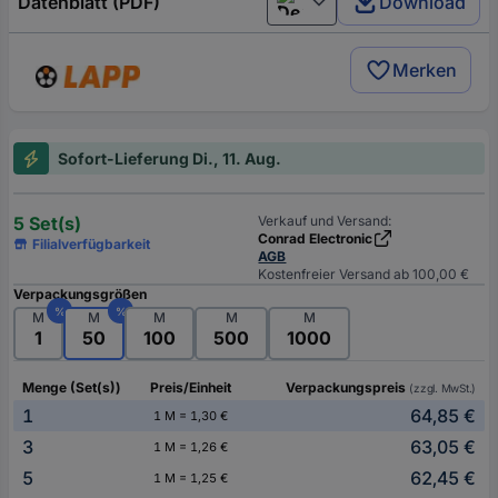
Datenblatt (PDF)
Download
Deutsch (Deutschland)
Merken
Sofort-Lieferung Di., 11. Aug.
5 Set(s)
Verkauf und Versand:
Conrad Electronic
Filialverfügbarkeit
AGB
Kostenfreier Versand ab 100,00 €
Verpackungsgrößen
%
%
M
M
M
M
M
1
50
100
500
1000
Menge (Set(s))
Preis/Einheit
Verpackungspreis
(zzgl. MwSt.)
1
64,85 €
1 M = 1,30 €
3
63,05 €
1 M = 1,26 €
5
62,45 €
1 M = 1,25 €