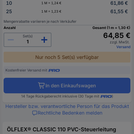
10
61,86 €
1 M = 1,24 €
25
61,55 €
1 M = 1,23 €
Mengenrabatte variieren je nach Verkäufer
Anzahl
Gesamt (1 m = 1,30 €)
64,85 €
Set(s)
zzgl. MwSt.
Versand
Nur noch 5 Set(s) verfügbar
Kostenfreier Versand mit
In den Einkaufswagen
14 Tage Rückgaberecht inklusive (30 Tage mit
)
Hersteller bzw. verantwortliche Person für das Produkt
Rechtliche Bedenken melden
ÖLFLEX® CLASSIC 110 PVC-Steuerleitung