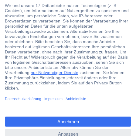
Der Conrad Newsletter
Jetzt anmelden und exklusive Aktionen,
aktuelle News und Angebote immer zuerst
erhalten.
Jetzt anmelden
ccp.user.init.failed.titl
Filialen
e
Versandkostenfrei ab 100,00 € zzgl. MwSt. **
ccp.user.init.failed
Angebotsservice