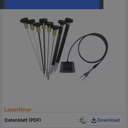
oder
eine
Hst.-
Teile-
Nr.
ein
Datenblatt (PDF)
Download