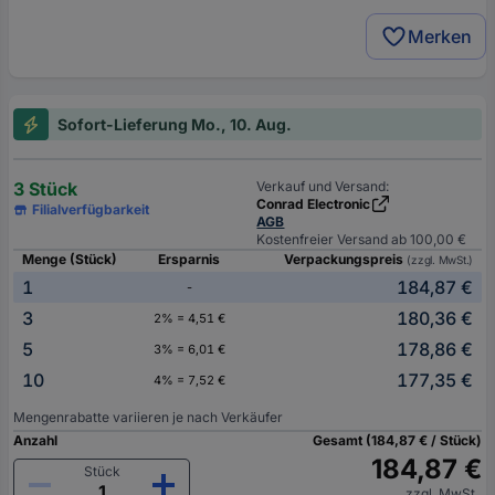
Merken
Sofort-Lieferung Mo., 10. Aug.
3 Stück
Verkauf und Versand:
Conrad Electronic
Filialverfügbarkeit
AGB
Kostenfreier Versand ab 100,00 €
Menge (Stück)
Ersparnis
Verpackungspreis
(zzgl. MwSt.)
1
184,87 €
-
3
180,36 €
2% = 4,51 €
5
178,86 €
3% = 6,01 €
10
177,35 €
4% = 7,52 €
Mengenrabatte variieren je nach Verkäufer
Anzahl
Gesamt (184,87 € / Stück)
184,87 €
Stück
zzgl. MwSt.