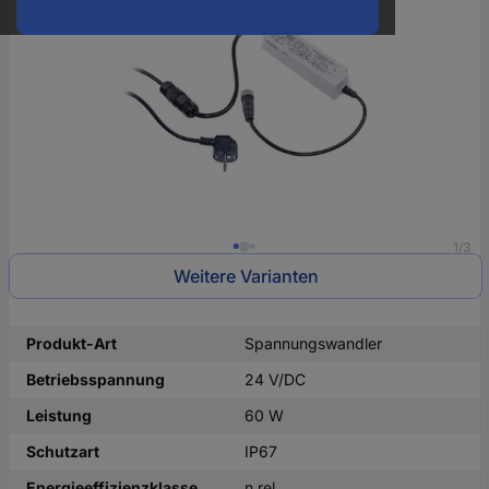
oder
eine
Hst.-
Teile-
Nr.
ein
1/3
Weitere Varianten
Produkt-Art
Spannungswandler
Betriebsspannung
24 V/DC
Leistung
60 W
Schutzart
IP67
Energieeffizienzklasse
n.rel