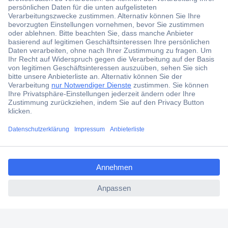
Der Conrad Newsletter
Jetzt anmelden und exklusive Aktionen,
aktuelle News und Angebote immer zuerst
erhalten.
Jetzt anmelden
ccp.user.init.failed.titl
Filialen
e
Versandkostenfrei ab 100,00 € zzgl. MwSt. **
ccp.user.init.failed
Angebotsservice
Beschaffungsservice