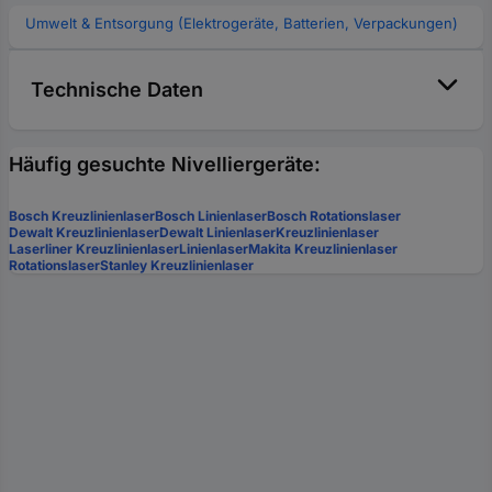
Umwelt & Entsorgung (Elektrogeräte, Batterien, Verpackungen)
Technische Daten
Häufig gesuchte Nivelliergeräte:
Bosch Kreuzlinienlaser
Bosch Linienlaser
Bosch Rotationslaser
Dewalt Kreuzlinienlaser
Dewalt Linienlaser
Kreuzlinienlaser
Laserliner Kreuzlinienlaser
Linienlaser
Makita Kreuzlinienlaser
Rotationslaser
Stanley Kreuzlinienlaser