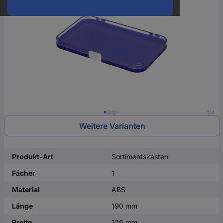
oder
eine
Hst.-
Teile-
Nr.
ein
1/4
Weitere Varianten
Produkt-Art
Sortimentskasten
Fächer
1
Material
ABS
Länge
190 mm
Breite
126 mm