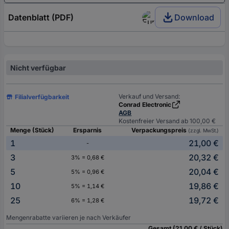
Datenblatt (PDF)
Download
Nicht verfügbar
Verkauf und Versand:
Filialverfügbarkeit
Conrad Electronic
AGB
Kostenfreier Versand ab 100,00 €
Menge (Stück)
Ersparnis
Verpackungspreis
(zzgl. MwSt.)
1
21,00 €
-
3
20,32 €
3% = 0,68 €
5
20,04 €
5% = 0,96 €
10
19,86 €
5% = 1,14 €
25
19,72 €
6% = 1,28 €
Mengenrabatte variieren je nach Verkäufer
Gesamt (21,00 € / Stück)