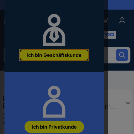
Lieferungen in 24h
Conrad
Conrad
Kategorien
Um
Ich bin Geschäftskunde
nach
dem
Produkt
zu
Startseite
...
1-1 verdrahtete Netzwerkkabel
suchen,
geben
Sie
LogiLink CQ3031S RJ45
ein
Patchkabel CAT 6a S/FTP 1.00 m
Schlagwort,
Weiß Flammwidrig, mit
eine
EAN:
4052792020069
Artikelnummer,
Hst.-Teile-Nr.:
CQ3031S
Rastnasenschutz 1 St.
Bestell-Nr.:
1018175
eine
Ich bin Privatkunde
EAN