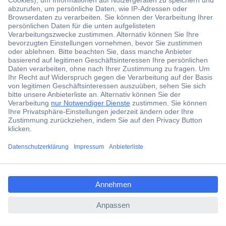
Der Conrad Newsletter
Jetzt anmelden und exklusive Aktionen,
aktuelle News und Angebote immer zuerst
erhalten.
Jetzt anmelden
Filialen
Versandkostenfrei ab 100,00 € zzgl. MwSt. **
ccp.user.init.failed.titl
Angebotsservice
e
Beschaffungsservice
ccp.user.init.failed
Für Geschäftskunden